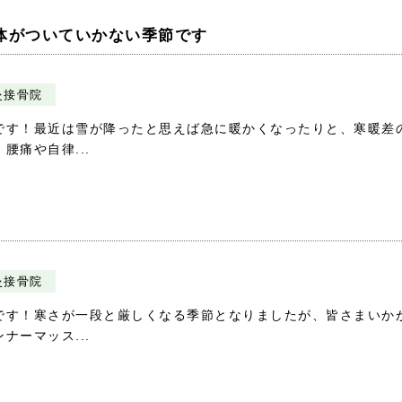
体がついていかない季節です
灸接骨院
です！最近は雪が降ったと思えば急に暖かくなったりと、寒暖差
痛や自律...
灸接骨院
です！寒さが一段と厳しくなる季節となりましたが、皆さまいか
ーマッス...