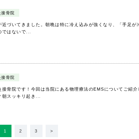
灸接骨院
が近づいてきました。朝晩は特に冷え込みが強くなり、「手足が
はないで...
灸接骨院
灸接骨院です！今回は当院にある物理療法のEMSについてご紹介
朝スッキリ起き...
1
2
3
>