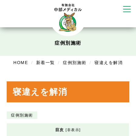
リラクゼーション
ボディコンフォート
Cure
デイサービス
症例別施術
デイサービスあやめ
在宅訪問
HOME
新着一覧
症例別施術
寝違えを解消
在宅部門事務所
美容
寝違えを解消
美容鍼・コルギ
お知らせ
症例別施術
症例別施術
目次
[
非表示
]