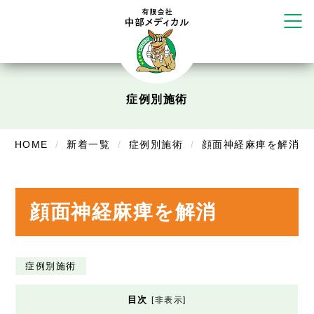
リラクゼーション
ボディコンフォート
Cure
デイサービス
症例別施術
デイサービスあやめ
在宅訪問
HOME
新着一覧
症例別施術
顔面神経麻痺を解消
在宅部門事務所
美容
顔面神経麻痺を解消
美容鍼・コルギ
お知らせ
症例別施術
症例別施術
目次
[
非表示
]