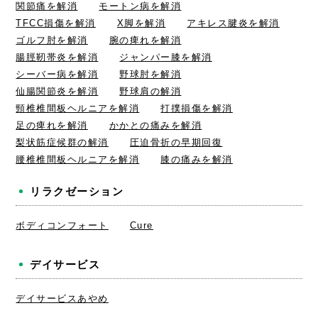
関節痛を解消
モートン病を解消
TFCC損傷を解消
X脚を解消
アキレス腱炎を解消
ゴルフ肘を解消
腕の痺れを解消
腸脛靭帯炎を解消
ジャンパー膝を解消
シーバー病を解消
野球肘を解消
仙腸関節炎を解消
野球肩の解消
頸椎椎間板ヘルニアを解消
打撲損傷を解消
足の痺れを解消
かかとの痛みを解消
梨状筋症候群の解消
圧迫骨折の早期回復
腰椎椎間板ヘルニアを解消
膝の痛みを解消
リラクゼーション
ボディコンフォート
Cure
デイサービス
デイサービスあやめ