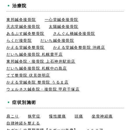
治療院
東邦鍼灸接骨院
一心堂鍼灸接骨院
天志堂鍼灸接骨院
太陽鍼灸接骨院
あるぷす鍼灸整骨院
さんぐん橋鍼灸接骨院
らくだ接骨院
だいち鍼灸接骨院
かえる堂鍼灸整骨院
かえる堂鍼灸整骨院 沖縄店
だいち鍼灸接骨院 札幌豊平店
東邦鍼灸院・接骨院 上石神井駅前店
だいち鍼灸接骨院 札幌中の島店
てて整骨院 伏見啓明店
かえる堂鍼灸院 整骨院 うるま店
ウェルネス鍼灸院・接骨院 甲府千塚店
症状別施術
肩こり
狭窄症
慢性腰痛
頭痛
坐骨神経痛
自律神経を整える