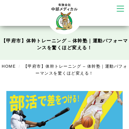
塚店
リラクゼーション
ボディコンフォート
Cure
デイサービス
【甲府市】体幹トレーニング – 体幹塾｜運動パフォーマ
ンスを驚くほど変える！
デイサービスあやめ
在宅訪問
HOME
【甲府市】体幹トレーニング – 体幹塾｜運動パフォ
ーマンスを驚くほど変える！
在宅部門事務所
美容
美容鍼・コルギ
お知らせ
症例別施術