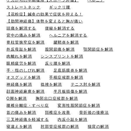
ケガからの早期復帰【スポーツ外傷】
ヘルニア
ストレートネック
ギックリ腰
【花粉症】鍼灸の効果で症状を抑える！
【肋間神経痛】体勢を変えると胸が痛い
頭痛を解消する
便秘を解消する
背中の痛みを解消
ヘルニアを解消する
脊柱管狭窄症を解消
腱鞘炎を解消
外反母趾を解消
股関節痛を解消
顎関節症を解消
肉離れを解消
シンスプリントを解消
眼精疲労を解消
反り腰を解消
手・指のしびれ解消
足底筋膜炎を解消
オスグッドを解消
手根症候群を解消
神経痛を解消
捻挫を解消
テニス肘を解消
顔面神経麻痺を解消
半月板損傷を解消
O脚を解消
胸郭出口症候群を解消
腰椎分離症・すべり症
変形性股関節症を解消
首の痛みを解消
頚椎症を改善
骨折後の後療法
三叉神経痛を軽減する
内反小趾を解消
寝違えを解消
肘部管症候群の解消
猫背の解消