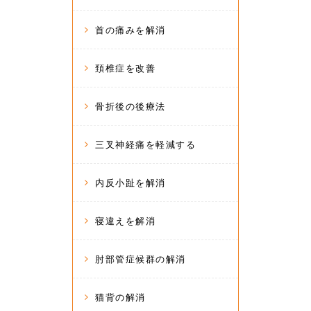
首の痛みを解消
頚椎症を改善
骨折後の後療法
三叉神経痛を軽減する
内反小趾を解消
寝違えを解消
肘部管症候群の解消
猫背の解消