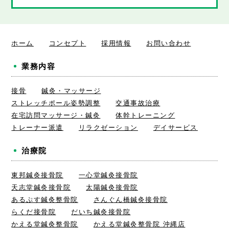
ホーム
コンセプト
採用情報
お問い合わせ
業務内容
接骨
鍼灸・マッサージ
ストレッチポール姿勢調整
交通事故治療
在宅訪問マッサージ・鍼灸
体幹トレーニング
トレーナー派遣
リラクゼーション
デイサービス
治療院
東邦鍼灸接骨院
一心堂鍼灸接骨院
天志堂鍼灸接骨院
太陽鍼灸接骨院
あるぷす鍼灸整骨院
さんぐん橋鍼灸接骨院
らくだ接骨院
だいち鍼灸接骨院
かえる堂鍼灸整骨院
かえる堂鍼灸整骨院 沖縄店