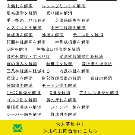
肉離れを解消
シンスプリントを解消
眼精疲労を解消
反り腰を解消
手・指のしびれ解消
足底筋膜炎を解消
オスグッドを解消
手根症候群を解消
神経痛を解消
捻挫を解消
テニス肘を解消
顔面神経麻痺を解消
半月板損傷を解消
O脚を解消
胸郭出口症候群を解消
腰椎分離症・すべり症
変形性股関節症を解消
首の痛みを解消
頚椎症を改善
骨折後の後療法
三叉神経痛を軽減する
内反小趾を解消
寝違えを解消
肘部管症候群の解消
猫背の解消
関節痛を解消
モートン病を解消
TFCC損傷を解消
X脚を解消
アキレス腱炎を解消
ゴルフ肘を解消
腕の痺れを解消
腸脛靭帯炎を解消
ジャンパー膝を解消
シーバー病を解消
野球肘を解消
仙腸関節炎を解消
野球肩の解消
求人募集中！
頸椎椎間板ヘルニアを解消
打撲損傷を解消
採用のお問合せはこちら