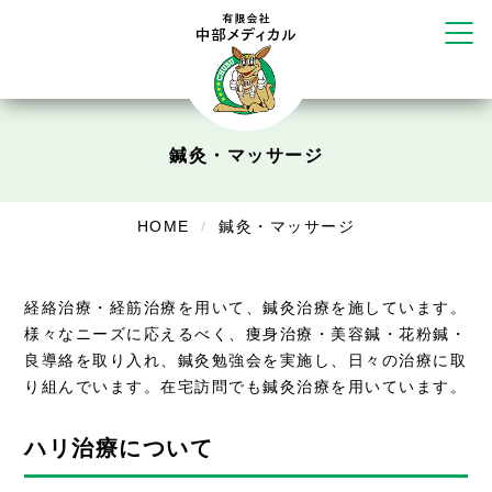
リラクゼーション
ボディコンフォート
Cure
デイサービス
鍼灸・マッサージ
デイサービスあやめ
在宅訪問
HOME
鍼灸・マッサージ
在宅部門事務所
美容
経絡治療・経筋治療を用いて、鍼灸治療を施しています。
様々なニーズに応えるべく、痩身治療・美容鍼・花粉鍼・
美容鍼・コルギ
良導絡を取り入れ、鍼灸勉強会を実施し、日々の治療に取
り組んでいます。在宅訪問でも鍼灸治療を用いています。
お知らせ
ハリ治療について
症例別施術