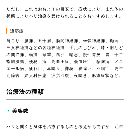
ただし、これはおおよその目安で、症状により、また体の
状態によりハリ治療を受けられることをおすすめします。
適応症
肩こり、腰痛、五十肩、肋間神経痛、坐骨神経痛、顔面・
三叉神経痛などの各種神経痛、手足のしびれ、膝・肘など
の関節痛、頭痛、頭重、風邪、喘息、慢性胃炎、胃・十二
指腸潰瘍、便秘、痔、高血圧症、低血圧症、糖尿病、メニ
エール病、疲れ目、耳鳴り、難聴、寝違い、不眠症、更年
期障害、婦人科疾患、疲労回復、夜鳴き、麻痺症状など。
治療法の種類
美容鍼
ハリと聞くと身体を治療するものと考えがちですが、近年