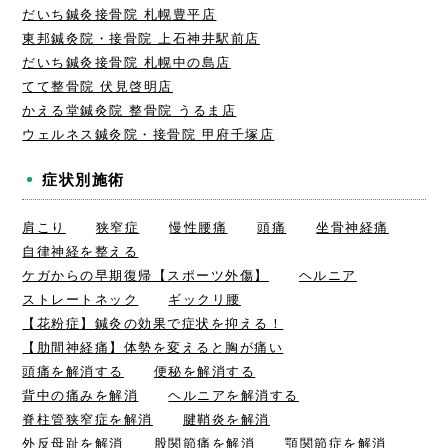
だいち鍼灸接骨院 札幌豊平店
東邦鍼灸院・接骨院 上石神井駅前店
だいち鍼灸接骨院 札幌中の島店
てて整骨院 伏見啓明店
かえる堂鍼灸院 整骨院 うるま店
ウェルネス鍼灸院・接骨院 甲府千塚店
症状別施術
肩こり
狭窄症
慢性腰痛
頭痛
坐骨神経痛
自律神経を整える
ケガからの早期復帰【スポーツ外傷】
ヘルニア
ストレートネック
ギックリ腰
【花粉症】鍼灸の効果で症状を抑える！
【肋間神経痛】体勢を変えると胸が痛い
頭痛を解消する
便秘を解消する
背中の痛みを解消
ヘルニアを解消する
脊柱管狭窄症を解消
腱鞘炎を解消
外反母趾を解消
股関節痛を解消
顎関節症を解消