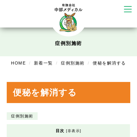
リラクゼーション
ボディコンフォート
Cure
デイサービス
症例別施術
デイサービスあやめ
在宅訪問
HOME
新着一覧
症例別施術
便秘を解消する
在宅部門事務所
美容
便秘を解消する
美容鍼・コルギ
お知らせ
症例別施術
症例別施術
目次
[
非表示
]