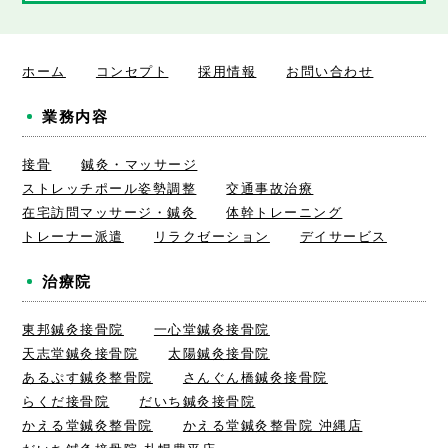
ホーム
コンセプト
採用情報
お問い合わせ
業務内容
接骨
鍼灸・マッサージ
ストレッチポール姿勢調整
交通事故治療
在宅訪問マッサージ・鍼灸
体幹トレーニング
トレーナー派遣
リラクゼーション
デイサービス
治療院
東邦鍼灸接骨院
一心堂鍼灸接骨院
天志堂鍼灸接骨院
太陽鍼灸接骨院
あるぷす鍼灸整骨院
さんぐん橋鍼灸接骨院
らくだ接骨院
だいち鍼灸接骨院
かえる堂鍼灸整骨院
かえる堂鍼灸整骨院 沖縄店