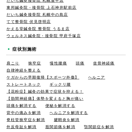
だいち鍼灸接骨院 札幌豊平店
東邦鍼灸院・接骨院 上石神井駅前店
だいち鍼灸接骨院 札幌中の島店
てて整骨院 伏見啓明店
かえる堂鍼灸院 整骨院 うるま店
ウェルネス鍼灸院・接骨院 甲府千塚店
症状別施術
肩こり
狭窄症
慢性腰痛
頭痛
坐骨神経痛
自律神経を整える
ケガからの早期復帰【スポーツ外傷】
ヘルニア
ストレートネック
ギックリ腰
【花粉症】鍼灸の効果で症状を抑える！
【肋間神経痛】体勢を変えると胸が痛い
頭痛を解消する
便秘を解消する
背中の痛みを解消
ヘルニアを解消する
脊柱管狭窄症を解消
腱鞘炎を解消
外反母趾を解消
股関節痛を解消
顎関節症を解消