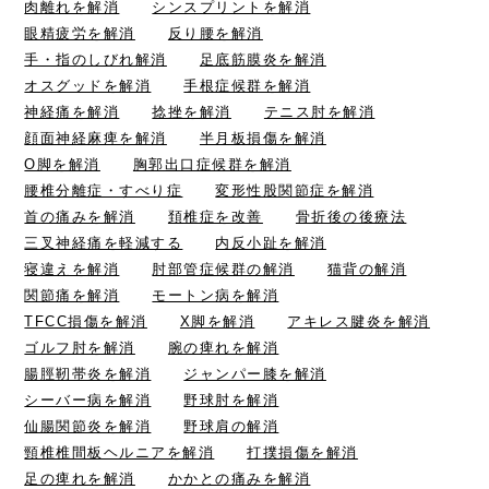
肉離れを解消
シンスプリントを解消
眼精疲労を解消
反り腰を解消
手・指のしびれ解消
足底筋膜炎を解消
オスグッドを解消
手根症候群を解消
神経痛を解消
捻挫を解消
テニス肘を解消
顔面神経麻痺を解消
半月板損傷を解消
O脚を解消
胸郭出口症候群を解消
腰椎分離症・すべり症
変形性股関節症を解消
首の痛みを解消
頚椎症を改善
骨折後の後療法
三叉神経痛を軽減する
内反小趾を解消
寝違えを解消
肘部管症候群の解消
猫背の解消
関節痛を解消
モートン病を解消
TFCC損傷を解消
X脚を解消
アキレス腱炎を解消
ゴルフ肘を解消
腕の痺れを解消
腸脛靭帯炎を解消
ジャンパー膝を解消
シーバー病を解消
野球肘を解消
仙腸関節炎を解消
野球肩の解消
頸椎椎間板ヘルニアを解消
打撲損傷を解消
足の痺れを解消
かかとの痛みを解消