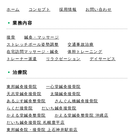
ホーム
コンセプト
採用情報
お問い合わせ
業務内容
接骨
鍼灸・マッサージ
ストレッチポール姿勢調整
交通事故治療
在宅訪問マッサージ・鍼灸
体幹トレーニング
トレーナー派遣
リラクゼーション
デイサービス
治療院
東邦鍼灸接骨院
一心堂鍼灸接骨院
天志堂鍼灸接骨院
太陽鍼灸接骨院
あるぷす鍼灸整骨院
さんぐん橋鍼灸接骨院
らくだ接骨院
だいち鍼灸接骨院
かえる堂鍼灸整骨院
かえる堂鍼灸整骨院 沖縄店
だいち鍼灸接骨院 札幌豊平店
東邦鍼灸院・接骨院 上石神井駅前店