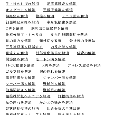
手・指のしびれ解消
足底筋膜炎を解消
オスグッドを解消
手根症候群を解消
神経痛を解消
捻挫を解消
テニス肘を解消
顔面神経麻痺を解消
半月板損傷を解消
O脚を解消
胸郭出口症候群を解消
腰椎分離症・すべり症
変形性股関節症を解消
首の痛みを解消
頚椎症を改善
骨折後の後療法
三叉神経痛を軽減する
内反小趾を解消
寝違えを解消
肘部管症候群の解消
猫背の解消
関節痛を解消
モートン病を解消
TFCC損傷を解消
X脚を解消
アキレス腱炎を解消
ゴルフ肘を解消
腕の痺れを解消
腸脛靭帯炎を解消
ジャンパー膝を解消
シーバー病を解消
野球肘を解消
仙腸関節炎を解消
野球肩の解消
頸椎椎間板ヘルニアを解消
打撲損傷を解消
足の痺れを解消
かかとの痛みを解消
梨状筋症候群の解消
圧迫骨折の早期回復
腰椎椎間板ヘルニアを解消
膝の痛みを解消