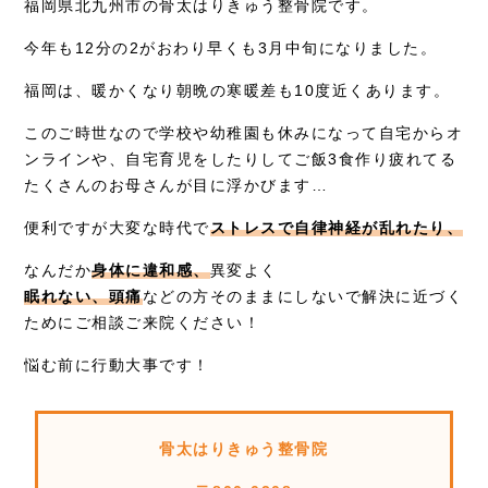
お知らせ
福岡県北九州市の骨太はりきゅう整骨院です。
今年も12分の2がおわり早くも3月中旬になりました。
症例別施術
福岡は、暖かくなり朝晩の寒暖差も10度近くあります。
採用情報
このご時世なので学校や幼稚園も休みになって自宅からオ
ンラインや、自宅育児をしたりしてご飯3食作り疲れてる
たくさんのお母さんが目に浮かびます…
便利ですが大変な時代で
ストレスで自律神経が乱れたり、
なんだか
身体に違和感、
異変よく
眠れない、頭痛
などの方そのままにしないで解決に近づく
ためにご相談ご来院ください！
悩む前に行動大事です！
骨太はりきゅう整骨院