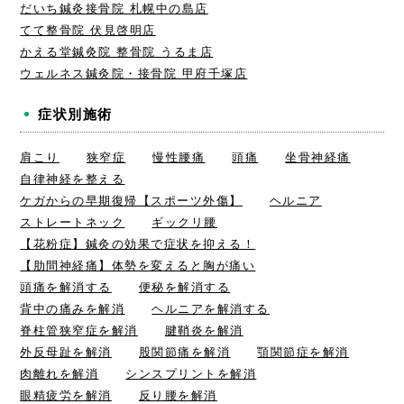
だいち鍼灸接骨院 札幌中の島店
てて整骨院 伏見啓明店
かえる堂鍼灸院 整骨院 うるま店
ウェルネス鍼灸院・接骨院 甲府千塚店
症状別施術
肩こり
狭窄症
慢性腰痛
頭痛
坐骨神経痛
自律神経を整える
ケガからの早期復帰【スポーツ外傷】
ヘルニア
ストレートネック
ギックリ腰
【花粉症】鍼灸の効果で症状を抑える！
【肋間神経痛】体勢を変えると胸が痛い
頭痛を解消する
便秘を解消する
背中の痛みを解消
ヘルニアを解消する
脊柱管狭窄症を解消
腱鞘炎を解消
外反母趾を解消
股関節痛を解消
顎関節症を解消
肉離れを解消
シンスプリントを解消
眼精疲労を解消
反り腰を解消