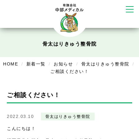
だいち鍼灸接骨院 札幌中の島店
てて整骨院 伏見啓明店
かえる堂鍼灸院 整骨院 うるま店
ウェルネス鍼灸院・接骨院 甲府千
塚店
リラクゼーション
骨太はりきゅう整骨院
ボディコンフォート
Cure
デイサービス
HOME
新着一覧
お知らせ
骨太はりきゅう整骨院
ご相談ください！
デイサービスあやめ
在宅訪問
ご相談ください！
在宅部門事務所
美容
2022.03.10
骨太はりきゅう整骨院
美容鍼・コルギ
こんにちは！