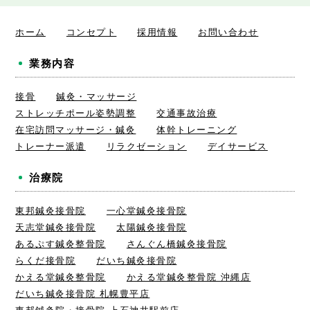
ホーム
コンセプト
採用情報
お問い合わせ
業務内容
接骨
鍼灸・マッサージ
ストレッチポール姿勢調整
交通事故治療
在宅訪問マッサージ・鍼灸
体幹トレーニング
トレーナー派遣
リラクゼーション
デイサービス
治療院
東邦鍼灸接骨院
一心堂鍼灸接骨院
天志堂鍼灸接骨院
太陽鍼灸接骨院
あるぷす鍼灸整骨院
さんぐん橋鍼灸接骨院
らくだ接骨院
だいち鍼灸接骨院
かえる堂鍼灸整骨院
かえる堂鍼灸整骨院 沖縄店
だいち鍼灸接骨院 札幌豊平店