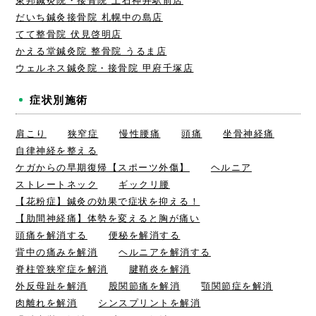
東邦鍼灸院・接骨院 上石神井駅前店
だいち鍼灸接骨院 札幌中の島店
てて整骨院 伏見啓明店
かえる堂鍼灸院 整骨院 うるま店
ウェルネス鍼灸院・接骨院 甲府千塚店
症状別施術
肩こり
狭窄症
慢性腰痛
頭痛
坐骨神経痛
自律神経を整える
ケガからの早期復帰【スポーツ外傷】
ヘルニア
ストレートネック
ギックリ腰
【花粉症】鍼灸の効果で症状を抑える！
【肋間神経痛】体勢を変えると胸が痛い
頭痛を解消する
便秘を解消する
背中の痛みを解消
ヘルニアを解消する
脊柱管狭窄症を解消
腱鞘炎を解消
外反母趾を解消
股関節痛を解消
顎関節症を解消
肉離れを解消
シンスプリントを解消