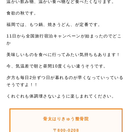
お知らせ
温かい飲み物、温かい食べ物など食べたくなります。
食欲の秋です。
症例別施術
福岡では、もつ鍋、焼きうどん、が定番です。
採用情報
11日から全国旅行宿泊キャンペーンが始まったのでどこ
か
美味しいものを食べに行ってみたい気持ちもあります！
今、気温差で朝と昼間10度くらい違うそうです。
夕方も毎日2分ずつ日が暮れるのが早くなっていっている
そうですよ！！
くれぐれも体調壊さないように楽しまれてください。
骨太はりきゅう整骨院
〒800-0208