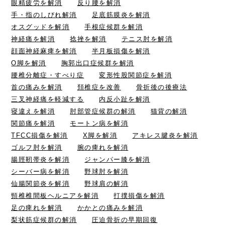
眼精疲労を解消
反り腰を解消
手・指のしびれ解消
足底筋膜炎を解消
オスグッドを解消
手根症候群を解消
神経痛を解消
捻挫を解消
テニス肘を解消
顔面神経麻痺を解消
半月板損傷を解消
O脚を解消
胸郭出口症候群を解消
腰椎分離症・すべり症
変形性股関節症を解消
首の痛みを解消
頚椎症を改善
骨折後の後療法
三叉神経痛を軽減する
内反小趾を解消
寝違えを解消
肘部管症候群の解消
猫背の解消
関節痛を解消
モートン病を解消
TFCC損傷を解消
X脚を解消
アキレス腱炎を解消
ゴルフ肘を解消
腕の痺れを解消
腸脛靭帯炎を解消
ジャンパー膝を解消
シーバー病を解消
野球肘を解消
仙腸関節炎を解消
野球肩の解消
頸椎椎間板ヘルニアを解消
打撲損傷を解消
足の痺れを解消
かかとの痛みを解消
梨状筋症候群の解消
圧迫骨折の早期回復