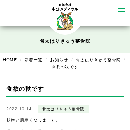
だいち鍼灸接骨院 札幌中の島店
てて整骨院 伏見啓明店
かえる堂鍼灸院 整骨院 うるま店
ウェルネス鍼灸院・接骨院 甲府千
塚店
リラクゼーション
骨太はりきゅう整骨院
ボディコンフォート
Cure
デイサービス
HOME
新着一覧
お知らせ
骨太はりきゅう整骨院
食欲の秋です
デイサービスあやめ
在宅訪問
食欲の秋です
在宅部門事務所
美容
2022.10.14
骨太はりきゅう整骨院
美容鍼・コルギ
朝晩と肌寒くなりました。