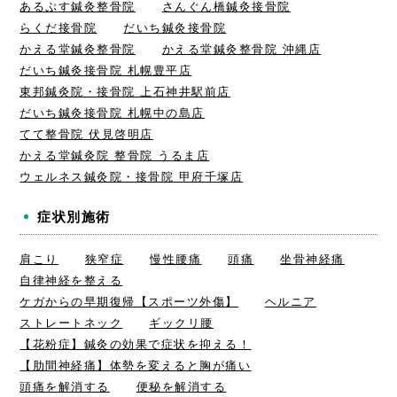
あるぷす鍼灸整骨院
さんぐん橋鍼灸接骨院
らくだ接骨院
だいち鍼灸接骨院
かえる堂鍼灸整骨院
かえる堂鍼灸整骨院 沖縄店
だいち鍼灸接骨院 札幌豊平店
東邦鍼灸院・接骨院 上石神井駅前店
だいち鍼灸接骨院 札幌中の島店
てて整骨院 伏見啓明店
かえる堂鍼灸院 整骨院 うるま店
ウェルネス鍼灸院・接骨院 甲府千塚店
症状別施術
肩こり
狭窄症
慢性腰痛
頭痛
坐骨神経痛
自律神経を整える
ケガからの早期復帰【スポーツ外傷】
ヘルニア
ストレートネック
ギックリ腰
【花粉症】鍼灸の効果で症状を抑える！
【肋間神経痛】体勢を変えると胸が痛い
頭痛を解消する
便秘を解消する