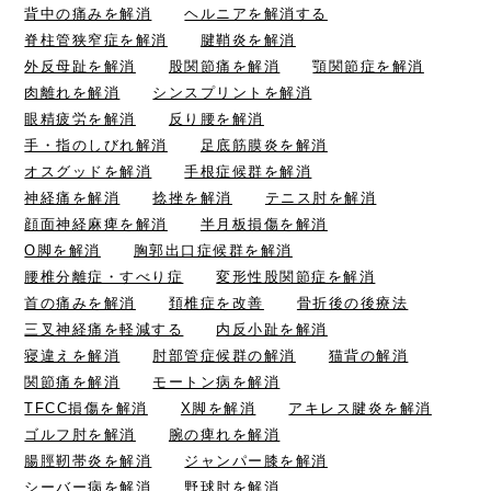
背中の痛みを解消
ヘルニアを解消する
脊柱管狭窄症を解消
腱鞘炎を解消
外反母趾を解消
股関節痛を解消
顎関節症を解消
肉離れを解消
シンスプリントを解消
眼精疲労を解消
反り腰を解消
手・指のしびれ解消
足底筋膜炎を解消
オスグッドを解消
手根症候群を解消
神経痛を解消
捻挫を解消
テニス肘を解消
顔面神経麻痺を解消
半月板損傷を解消
O脚を解消
胸郭出口症候群を解消
腰椎分離症・すべり症
変形性股関節症を解消
首の痛みを解消
頚椎症を改善
骨折後の後療法
三叉神経痛を軽減する
内反小趾を解消
寝違えを解消
肘部管症候群の解消
猫背の解消
関節痛を解消
モートン病を解消
TFCC損傷を解消
X脚を解消
アキレス腱炎を解消
ゴルフ肘を解消
腕の痺れを解消
腸脛靭帯炎を解消
ジャンパー膝を解消
シーバー病を解消
野球肘を解消