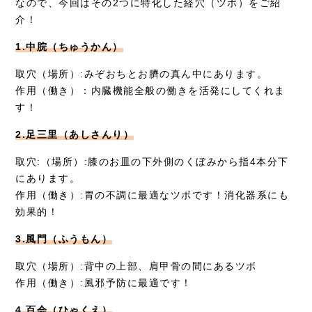
なので、今回はその2つに特化した経穴（ツボ）をご紹
介！
1.中脘（ちゅうかん）
取穴（場所）:みぞおちとお臍の真ん中にあります。
作用（働き）：内臓機能全般の働きを活発にしてくれま
す！
2.足三里（あしさんり）
取穴:（場所）:膝のお皿の下外側のくぼみから指4本分下
にあります。
作用（働き）:胃の不調に最適なツボです！消化器系にも
効果的！
3.風門（ふうもん）
取穴（場所）:背中の上部、肩甲骨の間にあるツボ
作用（働き）:風邪予防に最適です！
4.百会（ひゃくえ）