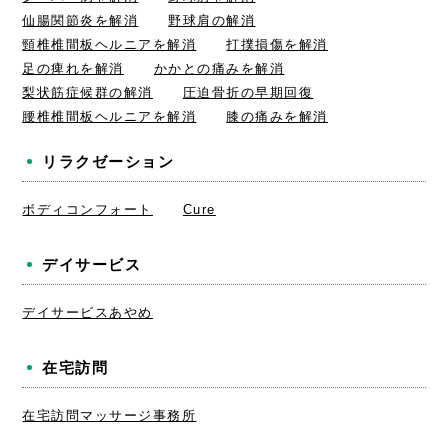
仙腸関節炎を解消
野球肩の解消
頸椎椎間板ヘルニアを解消
打撲損傷を解消
足の痺れを解消
かかとの痛みを解消
梨状筋症候群の解消
圧迫骨折の早期回復
腰椎椎間板ヘルニアを解消
膝の痛みを解消
リラクゼーション
ボディコンフォート
Cure
デイサービス
デイサービスあやめ
在宅訪問
在宅訪問マッサージ事務所