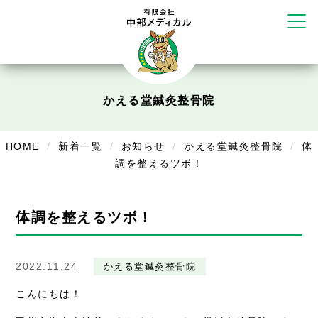
塚店
リラクゼーション
ボディコンフォート
Cure
デイサービス
かえる堂鍼灸整骨院
デイサービスあやめ
HOME
新着一覧
お知らせ
かえる堂鍼灸整骨院
体
在宅訪問
調を整えるツボ！
在宅部門事務所
体調を整えるツボ！
美容
美容鍼・コルギ
2022.11.24
かえる堂鍼灸整骨院
お知らせ
こんにちは！
症例別施術