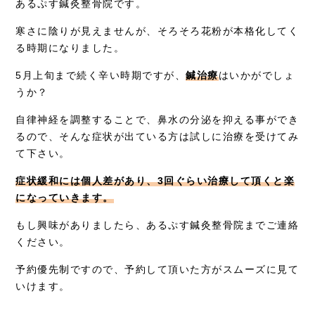
お知らせ
あるぷす鍼灸整骨院です。
寒さに陰りが見えませんが、そろそろ花粉が本格化してく
症例別施術
る時期になりました。
採用情報
5月上旬まで続く辛い時期ですが、
鍼治療
はいかがでしょ
うか？
自律神経を調整することで、鼻水の分泌を抑える事ができ
るので、そんな症状が出ている方は試しに治療を受けてみ
て下さい。
症状緩和には個人差があり、3回ぐらい治療して頂くと楽
になっていきます。
もし興味がありましたら、あるぷす鍼灸整骨院までご連絡
ください。
予約優先制ですので、予約して頂いた方がスムーズに見て
いけます。