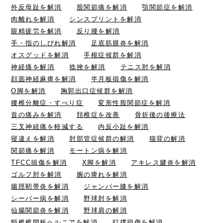
外反母趾を解消
股関節痛を解消
顎関節症を解消
肉離れを解消
シンスプリントを解消
眼精疲労を解消
反り腰を解消
手・指のしびれ解消
足底筋膜炎を解消
オスグッドを解消
手根症候群を解消
神経痛を解消
捻挫を解消
テニス肘を解消
顔面神経麻痺を解消
半月板損傷を解消
O脚を解消
胸郭出口症候群を解消
腰椎分離症・すべり症
変形性股関節症を解消
首の痛みを解消
頚椎症を改善
骨折後の後療法
三叉神経痛を軽減する
内反小趾を解消
寝違えを解消
肘部管症候群の解消
猫背の解消
関節痛を解消
モートン病を解消
TFCC損傷を解消
X脚を解消
アキレス腱炎を解消
ゴルフ肘を解消
腕の痺れを解消
腸脛靭帯炎を解消
ジャンパー膝を解消
シーバー病を解消
野球肘を解消
仙腸関節炎を解消
野球肩の解消
頸椎椎間板ヘルニアを解消
打撲損傷を解消