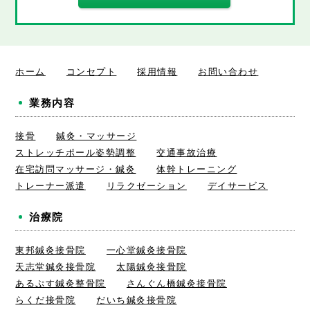
ホーム
コンセプト
採用情報
お問い合わせ
業務内容
接骨
鍼灸・マッサージ
ストレッチポール姿勢調整
交通事故治療
在宅訪問マッサージ・鍼灸
体幹トレーニング
トレーナー派遣
リラクゼーション
デイサービス
治療院
東邦鍼灸接骨院
一心堂鍼灸接骨院
天志堂鍼灸接骨院
太陽鍼灸接骨院
あるぷす鍼灸整骨院
さんぐん橋鍼灸接骨院
らくだ接骨院
だいち鍼灸接骨院