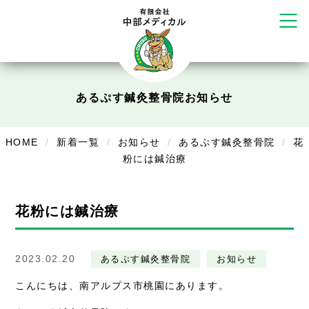
だいち鍼灸接骨院 札幌中の島店
てて整骨院 伏見啓明店
かえる堂鍼灸院 整骨院 うるま店
ウェルネス鍼灸院・接骨院 甲府千
塚店
リラクゼーション
あるぷす鍼灸整骨院
お知らせ
ボディコンフォート
Cure
デイサービス
HOME
新着一覧
お知らせ
あるぷす鍼灸整骨院
花
粉には鍼治療
デイサービスあやめ
在宅訪問
花粉には鍼治療
在宅部門事務所
美容
2023.02.20
あるぷす鍼灸整骨院
お知らせ
美容鍼・コルギ
こんにちは、南アルプス市桃園にあります。