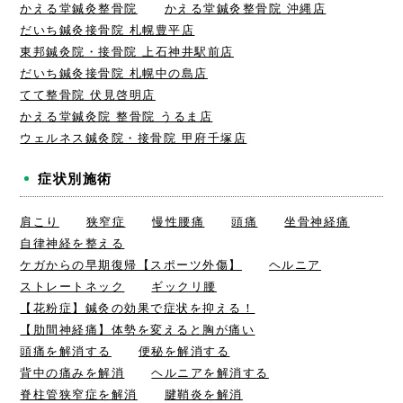
かえる堂鍼灸整骨院
かえる堂鍼灸整骨院 沖縄店
だいち鍼灸接骨院 札幌豊平店
東邦鍼灸院・接骨院 上石神井駅前店
だいち鍼灸接骨院 札幌中の島店
てて整骨院 伏見啓明店
かえる堂鍼灸院 整骨院 うるま店
ウェルネス鍼灸院・接骨院 甲府千塚店
症状別施術
肩こり
狭窄症
慢性腰痛
頭痛
坐骨神経痛
自律神経を整える
ケガからの早期復帰【スポーツ外傷】
ヘルニア
ストレートネック
ギックリ腰
【花粉症】鍼灸の効果で症状を抑える！
【肋間神経痛】体勢を変えると胸が痛い
頭痛を解消する
便秘を解消する
背中の痛みを解消
ヘルニアを解消する
脊柱管狭窄症を解消
腱鞘炎を解消