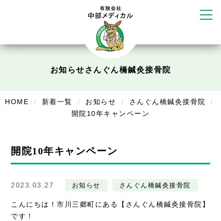
かえる堂鍼灸院 整骨院 うるま店
ウェルネス鍼灸院・接骨院 甲府千
塚店
リラクゼーション
ボディコンフォート
Cure
お知らせ
さんぐん橋鍼灸接骨院
デイサービス
HOME
新着一覧
お知らせ
さんぐん橋鍼灸接骨院
デイサービスあやめ
開院10年キャンペーン
在宅訪問
在宅部門事務所
開院10年キャンペーン
美容
2023.03.27
お知らせ
さんぐん橋鍼灸接骨院
美容鍼・コルギ
こんにちは！市川三郷町にある【さんぐん橋鍼灸接骨院】
お知らせ
です！