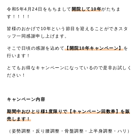
症例別施術
令和5年4月24日をもちまして
開院して10年
がたちま
す！！！！
採用情報
皆様のおかげで10年という節目を迎えることができスタ
ッフ一同感謝申し上げます。
そこで日頃の感謝を込めて
【開院10年キャンペーン】
を
行います！
とてもお得なキャンペーンになっているので是非お試しく
ださい！
キャンペーン内容
期間中おひとり様1度限りで【キャンペーン回数券】を販
売します！
（姿勢調整・反り腰調整・骨盤調整・上半身調整・ハリ）