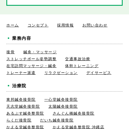
ホーム
コンセプト
採用情報
お問い合わせ
業務内容
接骨
鍼灸・マッサージ
ストレッチポール姿勢調整
交通事故治療
在宅訪問マッサージ・鍼灸
体幹トレーニング
トレーナー派遣
リラクゼーション
デイサービス
治療院
東邦鍼灸接骨院
一心堂鍼灸接骨院
天志堂鍼灸接骨院
太陽鍼灸接骨院
あるぷす鍼灸整骨院
さんぐん橋鍼灸接骨院
らくだ接骨院
だいち鍼灸接骨院
かえる堂鍼灸整骨院
かえる堂鍼灸整骨院 沖縄店