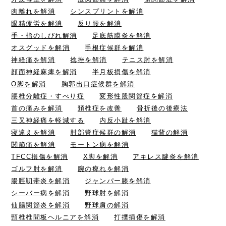
肉離れを解消
シンスプリントを解消
眼精疲労を解消
反り腰を解消
手・指のしびれ解消
足底筋膜炎を解消
オスグッドを解消
手根症候群を解消
神経痛を解消
捻挫を解消
テニス肘を解消
顔面神経麻痺を解消
半月板損傷を解消
O脚を解消
胸郭出口症候群を解消
腰椎分離症・すべり症
変形性股関節症を解消
首の痛みを解消
頚椎症を改善
骨折後の後療法
三叉神経痛を軽減する
内反小趾を解消
寝違えを解消
肘部管症候群の解消
猫背の解消
関節痛を解消
モートン病を解消
TFCC損傷を解消
X脚を解消
アキレス腱炎を解消
ゴルフ肘を解消
腕の痺れを解消
腸脛靭帯炎を解消
ジャンパー膝を解消
シーバー病を解消
野球肘を解消
仙腸関節炎を解消
野球肩の解消
頸椎椎間板ヘルニアを解消
打撲損傷を解消