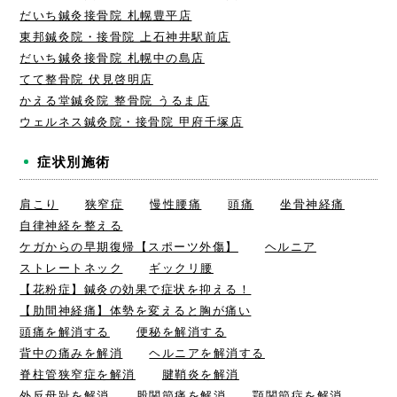
だいち鍼灸接骨院 札幌豊平店
東邦鍼灸院・接骨院 上石神井駅前店
だいち鍼灸接骨院 札幌中の島店
てて整骨院 伏見啓明店
かえる堂鍼灸院 整骨院 うるま店
ウェルネス鍼灸院・接骨院 甲府千塚店
症状別施術
肩こり
狭窄症
慢性腰痛
頭痛
坐骨神経痛
自律神経を整える
ケガからの早期復帰【スポーツ外傷】
ヘルニア
ストレートネック
ギックリ腰
【花粉症】鍼灸の効果で症状を抑える！
【肋間神経痛】体勢を変えると胸が痛い
頭痛を解消する
便秘を解消する
背中の痛みを解消
ヘルニアを解消する
脊柱管狭窄症を解消
腱鞘炎を解消
外反母趾を解消
股関節痛を解消
顎関節症を解消