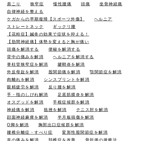
肩こり
狭窄症
慢性腰痛
頭痛
坐骨神経痛
自律神経を整える
ケガからの早期復帰【スポーツ外傷】
ヘルニア
ストレートネック
ギックリ腰
【花粉症】鍼灸の効果で症状を抑える！
【肋間神経痛】体勢を変えると胸が痛い
頭痛を解消する
便秘を解消する
背中の痛みを解消
ヘルニアを解消する
脊柱管狭窄症を解消
腱鞘炎を解消
外反母趾を解消
股関節痛を解消
顎関節症を解消
肉離れを解消
シンスプリントを解消
眼精疲労を解消
反り腰を解消
手・指のしびれ解消
足底筋膜炎を解消
オスグッドを解消
手根症候群を解消
神経痛を解消
捻挫を解消
テニス肘を解消
顔面神経麻痺を解消
半月板損傷を解消
O脚を解消
胸郭出口症候群を解消
腰椎分離症・すべり症
変形性股関節症を解消
首の痛みを解消
頚椎症を改善
骨折後の後療法