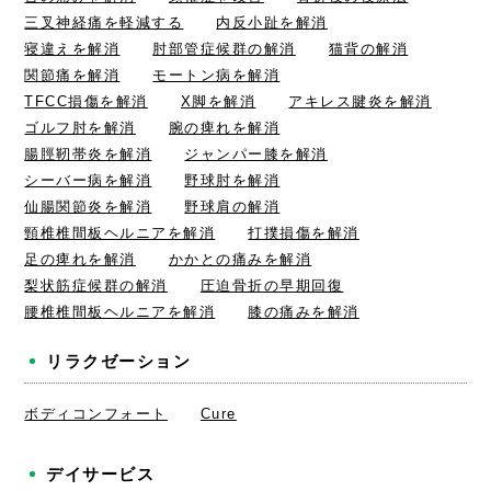
三叉神経痛を軽減する
内反小趾を解消
寝違えを解消
肘部管症候群の解消
猫背の解消
関節痛を解消
モートン病を解消
TFCC損傷を解消
X脚を解消
アキレス腱炎を解消
ゴルフ肘を解消
腕の痺れを解消
腸脛靭帯炎を解消
ジャンパー膝を解消
シーバー病を解消
野球肘を解消
仙腸関節炎を解消
野球肩の解消
頸椎椎間板ヘルニアを解消
打撲損傷を解消
足の痺れを解消
かかとの痛みを解消
梨状筋症候群の解消
圧迫骨折の早期回復
腰椎椎間板ヘルニアを解消
膝の痛みを解消
リラクゼーション
ボディコンフォート
Cure
デイサービス