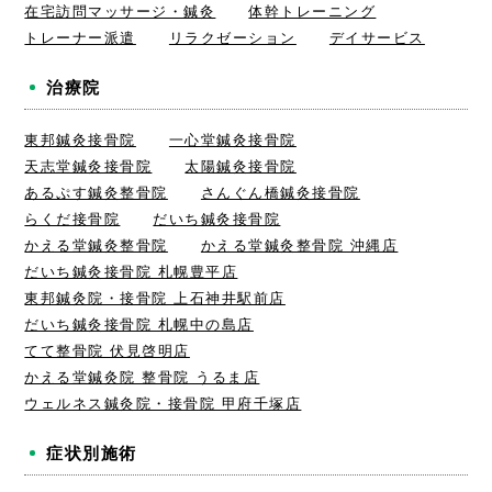
在宅訪問マッサージ・鍼灸
体幹トレーニング
トレーナー派遣
リラクゼーション
デイサービス
治療院
東邦鍼灸接骨院
一心堂鍼灸接骨院
天志堂鍼灸接骨院
太陽鍼灸接骨院
あるぷす鍼灸整骨院
さんぐん橋鍼灸接骨院
らくだ接骨院
だいち鍼灸接骨院
かえる堂鍼灸整骨院
かえる堂鍼灸整骨院 沖縄店
だいち鍼灸接骨院 札幌豊平店
東邦鍼灸院・接骨院 上石神井駅前店
だいち鍼灸接骨院 札幌中の島店
てて整骨院 伏見啓明店
かえる堂鍼灸院 整骨院 うるま店
ウェルネス鍼灸院・接骨院 甲府千塚店
症状別施術