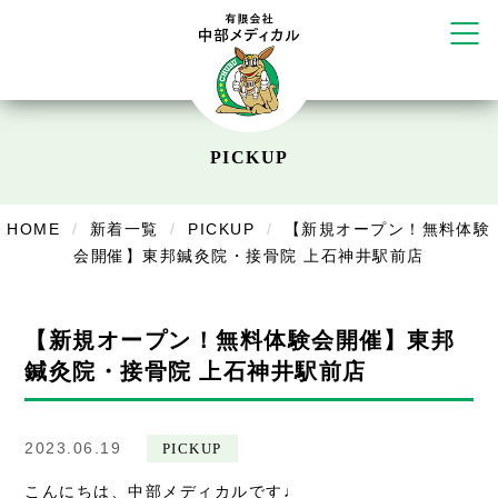
かえる堂鍼灸院 整骨院 うるま店
ウェルネス鍼灸院・接骨院 甲府千
塚店
リラクゼーション
ボディコンフォート
Cure
PICKUP
デイサービス
デイサービスあやめ
HOME
新着一覧
PICKUP
【新規オープン！無料体験
会開催】東邦鍼灸院・接骨院 上石神井駅前店
在宅訪問
在宅部門事務所
【新規オープン！無料体験会開催】東邦
美容
鍼灸院・接骨院 上石神井駅前店
美容鍼・コルギ
2023.06.19
PICKUP
お知らせ
こんにちは、中部メディカルです♩