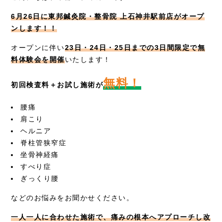
症例別施術
6月26日に東邦鍼灸院・整骨院 上石神井駅前店がオープ
ンします！！
採用情報
オープンに伴い
23日・24日・25日までの3日間限定で無
料体験会を開催
いたします！
無料！
初回検査料＋お試し施術が
腰痛
肩こり
ヘルニア
脊柱管狭窄症
坐骨神経痛
すべり症
ぎっくり腰
などのお悩みをお聞かせください。
一人一人に合わせた施術で、痛みの根本へアプローチし改