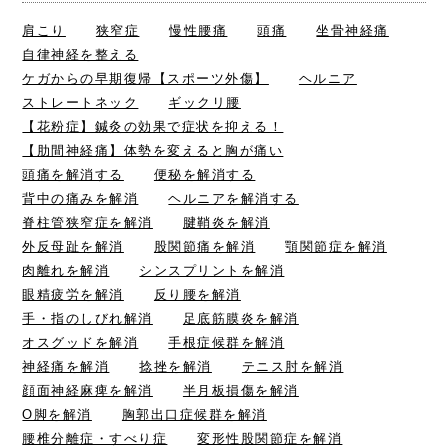
肩こり
狭窄症
慢性腰痛
頭痛
坐骨神経痛
自律神経を整える
ケガからの早期復帰【スポーツ外傷】
ヘルニア
ストレートネック
ギックリ腰
【花粉症】鍼灸の効果で症状を抑える！
【肋間神経痛】体勢を変えると胸が痛い
頭痛を解消する
便秘を解消する
背中の痛みを解消
ヘルニアを解消する
脊柱管狭窄症を解消
腱鞘炎を解消
外反母趾を解消
股関節痛を解消
顎関節症を解消
肉離れを解消
シンスプリントを解消
眼精疲労を解消
反り腰を解消
手・指のしびれ解消
足底筋膜炎を解消
オスグッドを解消
手根症候群を解消
神経痛を解消
捻挫を解消
テニス肘を解消
顔面神経麻痺を解消
半月板損傷を解消
O脚を解消
胸郭出口症候群を解消
腰椎分離症・すべり症
変形性股関節症を解消