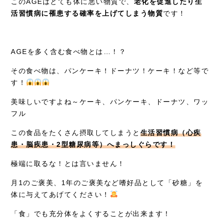
このAGEはとても体に悪い物質で、
老化を促進したり生
活習慣病に罹患する確率を上げてしまう物質
です！
AGEを多く含む食べ物とは…！？
その食べ物は、パンケーキ！ドーナツ！ケーキ！など等で
す！
美味しいですよね～ケーキ、パンケーキ、ドーナツ、ワッ
フル
この食品をたくさん摂取してしまうと
生活習慣病（心疾
患・脳疾患・2型糖尿病等）へまっしぐらです！
極端に取るな！とは言いません！
月1のご褒美、1年のご褒美など嗜好品として「砂糖」を
体に与えてあげてください！
「食」でも充分体をよくすることが出来ます！