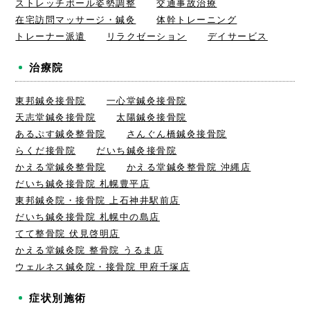
ストレッチポール姿勢調整
交通事故治療
在宅訪問マッサージ・鍼灸
体幹トレーニング
トレーナー派遣
リラクゼーション
デイサービス
治療院
東邦鍼灸接骨院
一心堂鍼灸接骨院
天志堂鍼灸接骨院
太陽鍼灸接骨院
あるぷす鍼灸整骨院
さんぐん橋鍼灸接骨院
らくだ接骨院
だいち鍼灸接骨院
かえる堂鍼灸整骨院
かえる堂鍼灸整骨院 沖縄店
だいち鍼灸接骨院 札幌豊平店
東邦鍼灸院・接骨院 上石神井駅前店
だいち鍼灸接骨院 札幌中の島店
てて整骨院 伏見啓明店
かえる堂鍼灸院 整骨院 うるま店
ウェルネス鍼灸院・接骨院 甲府千塚店
症状別施術