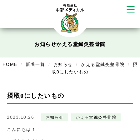
塚店
リラクゼーション
ボディコンフォート
Cure
デイサービス
お知らせ
かえる堂鍼灸整骨院
デイサービスあやめ
HOME
新着一覧
お知らせ
かえる堂鍼灸整骨院
摂
在宅訪問
取0にしたいもの
在宅部門事務所
美容
摂取0にしたいもの
美容鍼・コルギ
2023.10.26
お知らせ
かえる堂鍼灸整骨院
お知らせ
こんにちは！
症例別施術