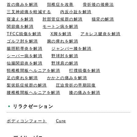
首の痛みを解消
頚椎症を改善
骨折後の後療法
三叉神経痛を軽減する
内反小趾を解消
寝違えを解消
肘部管症候群の解消
猫背の解消
関節痛を解消
モートン病を解消
TFCC損傷を解消
X脚を解消
アキレス腱炎を解消
ゴルフ肘を解消
腕の痺れを解消
腸脛靭帯炎を解消
ジャンパー膝を解消
シーバー病を解消
野球肘を解消
仙腸関節炎を解消
野球肩の解消
頸椎椎間板ヘルニアを解消
打撲損傷を解消
足の痺れを解消
かかとの痛みを解消
梨状筋症候群の解消
圧迫骨折の早期回復
腰椎椎間板ヘルニアを解消
膝の痛みを解消
リラクゼーション
ボディコンフォート
Cure