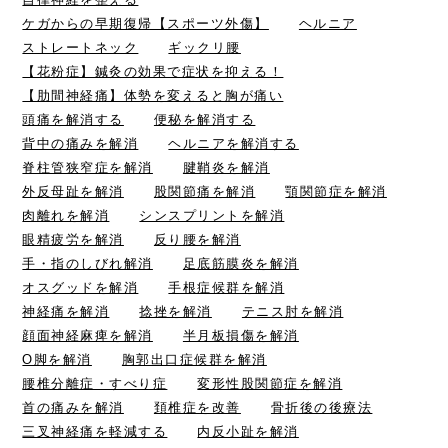
ケガからの早期復帰【スポーツ外傷】
ヘルニア
ストレートネック
ギックリ腰
【花粉症】鍼灸の効果で症状を抑える！
【肋間神経痛】体勢を変えると胸が痛い
頭痛を解消する
便秘を解消する
背中の痛みを解消
ヘルニアを解消する
脊柱管狭窄症を解消
腱鞘炎を解消
外反母趾を解消
股関節痛を解消
顎関節症を解消
肉離れを解消
シンスプリントを解消
眼精疲労を解消
反り腰を解消
手・指のしびれ解消
足底筋膜炎を解消
オスグッドを解消
手根症候群を解消
神経痛を解消
捻挫を解消
テニス肘を解消
顔面神経麻痺を解消
半月板損傷を解消
O脚を解消
胸郭出口症候群を解消
腰椎分離症・すべり症
変形性股関節症を解消
首の痛みを解消
頚椎症を改善
骨折後の後療法
三叉神経痛を軽減する
内反小趾を解消