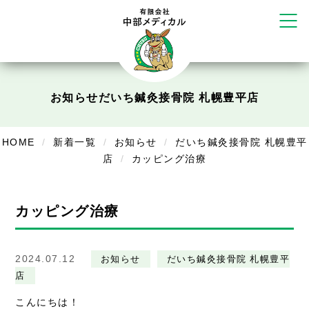
かえる堂鍼灸院 整骨院 うるま店
ウェルネス鍼灸院・接骨院 甲府千
塚店
リラクゼーション
ボディコンフォート
Cure
お知らせ
だいち鍼灸接骨院 札幌豊平店
デイサービス
デイサービスあやめ
HOME
新着一覧
お知らせ
だいち鍼灸接骨院 札幌豊平
店
カッピング治療
在宅訪問
在宅部門事務所
カッピング治療
美容
美容鍼・コルギ
2024.07.12
お知らせ
だいち鍼灸接骨院 札幌豊平
店
お知らせ
こんにちは！