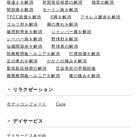
寝違えを解消
肘部管症候群の解消
猫背の解消
関節痛を解消
モートン病を解消
TFCC損傷を解消
X脚を解消
アキレス腱炎を解消
ゴルフ肘を解消
腕の痺れを解消
腸脛靭帯炎を解消
ジャンパー膝を解消
シーバー病を解消
野球肘を解消
仙腸関節炎を解消
野球肩の解消
頸椎椎間板ヘルニアを解消
打撲損傷を解消
足の痺れを解消
かかとの痛みを解消
梨状筋症候群の解消
圧迫骨折の早期回復
腰椎椎間板ヘルニアを解消
膝の痛みを解消
リラクゼーション
ボディコンフォート
Cure
デイサービス
デイサービスあやめ