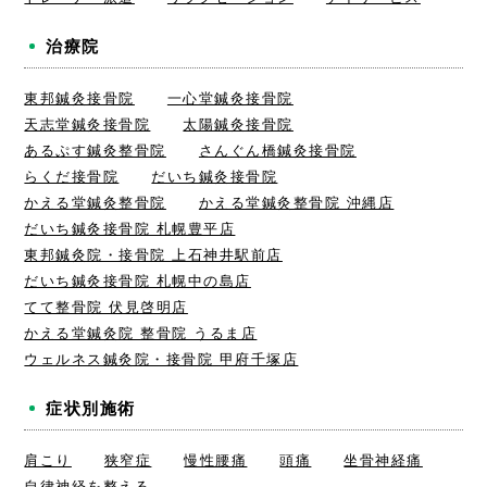
治療院
東邦鍼灸接骨院
一心堂鍼灸接骨院
天志堂鍼灸接骨院
太陽鍼灸接骨院
あるぷす鍼灸整骨院
さんぐん橋鍼灸接骨院
らくだ接骨院
だいち鍼灸接骨院
かえる堂鍼灸整骨院
かえる堂鍼灸整骨院 沖縄店
だいち鍼灸接骨院 札幌豊平店
東邦鍼灸院・接骨院 上石神井駅前店
だいち鍼灸接骨院 札幌中の島店
てて整骨院 伏見啓明店
かえる堂鍼灸院 整骨院 うるま店
ウェルネス鍼灸院・接骨院 甲府千塚店
症状別施術
肩こり
狭窄症
慢性腰痛
頭痛
坐骨神経痛
自律神経を整える