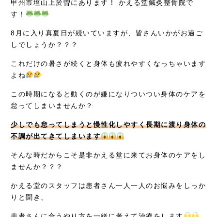
甲州市塩山上於曽にあります！ かえる堂鍼灸整骨院で
症例別施術
す！
採用情報
8月に入り真夏日が続いていますが、皆さんいかがお過ご
しでしょうか？？？
これだけの暑さが続くと身体も疲れやすくなっちゃいます
よね
この時期になると動くのが嫌になりついつい身体のケアを
怠ってしまいませんか？
少しでも怠ってしまうと慢性化しやすく長期に渡り身体の
不調が出てきてしまいます
そんな時だからこそ是非かえる堂に来てお身体のケアをし
ませんか？？？
かえる堂のスタッフは患者さん一人一人のお悩みをしっか
りと聞き、
患者さんに合うやり方を一緒に考えて治療をします