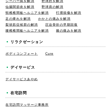
シーバー病を解消
野球肘を解消
仙腸関節炎を解消
野球肩の解消
頸椎椎間板ヘルニアを解消
打撲損傷を解消
足の痺れを解消
かかとの痛みを解消
梨状筋症候群の解消
圧迫骨折の早期回復
腰椎椎間板ヘルニアを解消
膝の痛みを解消
リラクゼーション
ボディコンフォート
Cure
デイサービス
デイサービスあやめ
在宅訪問
在宅訪問マッサージ事務所