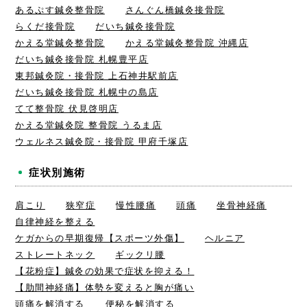
あるぷす鍼灸整骨院
さんぐん橋鍼灸接骨院
らくだ接骨院
だいち鍼灸接骨院
かえる堂鍼灸整骨院
かえる堂鍼灸整骨院 沖縄店
だいち鍼灸接骨院 札幌豊平店
東邦鍼灸院・接骨院 上石神井駅前店
だいち鍼灸接骨院 札幌中の島店
てて整骨院 伏見啓明店
かえる堂鍼灸院 整骨院 うるま店
ウェルネス鍼灸院・接骨院 甲府千塚店
症状別施術
肩こり
狭窄症
慢性腰痛
頭痛
坐骨神経痛
自律神経を整える
ケガからの早期復帰【スポーツ外傷】
ヘルニア
ストレートネック
ギックリ腰
【花粉症】鍼灸の効果で症状を抑える！
【肋間神経痛】体勢を変えると胸が痛い
頭痛を解消する
便秘を解消する