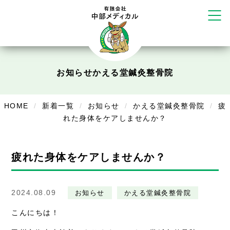
かえる堂鍼灸院 整骨院 うるま店
ウェルネス鍼灸院・接骨院 甲府千
塚店
リラクゼーション
ボディコンフォート
Cure
お知らせ
かえる堂鍼灸整骨院
デイサービス
HOME
新着一覧
お知らせ
かえる堂鍼灸整骨院
疲
デイサービスあやめ
れた身体をケアしませんか？
在宅訪問
在宅部門事務所
疲れた身体をケアしませんか？
美容
2024.08.09
お知らせ
かえる堂鍼灸整骨院
美容鍼・コルギ
こんにちは！
お知らせ