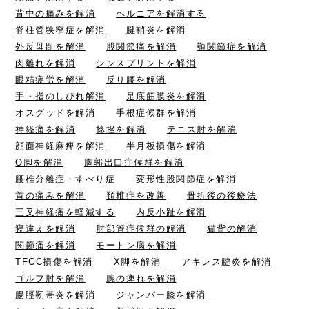
背中の痛みを解消
ヘルニアを解消する
脊柱管狭窄症を解消
腱鞘炎を解消
外反母趾を解消
股関節痛を解消
顎関節症を解消
肉離れを解消
シンスプリントを解消
眼精疲労を解消
反り腰を解消
手・指のしびれ解消
足底筋膜炎を解消
オスグッドを解消
手根症候群を解消
神経痛を解消
捻挫を解消
テニス肘を解消
顔面神経麻痺を解消
半月板損傷を解消
O脚を解消
胸郭出口症候群を解消
腰椎分離症・すべり症
変形性股関節症を解消
首の痛みを解消
頚椎症を改善
骨折後の後療法
三叉神経痛を軽減する
内反小趾を解消
寝違えを解消
肘部管症候群の解消
猫背の解消
関節痛を解消
モートン病を解消
TFCC損傷を解消
X脚を解消
アキレス腱炎を解消
ゴルフ肘を解消
腕の痺れを解消
腸脛靭帯炎を解消
ジャンパー膝を解消