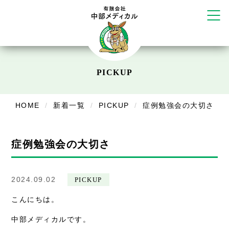
だいち鍼灸接骨院 札幌中の島店
てて整骨院 伏見啓明店
かえる堂鍼灸院 整骨院 うるま店
ウェルネス鍼灸院・接骨院 甲府千
塚店
リラクゼーション
PICKUP
ボディコンフォート
Cure
デイサービス
HOME
新着一覧
PICKUP
症例勉強会の大切さ
デイサービスあやめ
症例勉強会の大切さ
在宅訪問
在宅部門事務所
2024.09.02
PICKUP
美容
こんにちは。
美容鍼・コルギ
中部メディカルです。