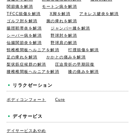
関節痛を解消
モートン病を解消
TFCC損傷を解消
X脚を解消
アキレス腱炎を解消
ゴルフ肘を解消
腕の痺れを解消
腸脛靭帯炎を解消
ジャンパー膝を解消
シーバー病を解消
野球肘を解消
仙腸関節炎を解消
野球肩の解消
頸椎椎間板ヘルニアを解消
打撲損傷を解消
足の痺れを解消
かかとの痛みを解消
梨状筋症候群の解消
圧迫骨折の早期回復
腰椎椎間板ヘルニアを解消
膝の痛みを解消
リラクゼーション
ボディコンフォート
Cure
デイサービス
デイサービスあやめ