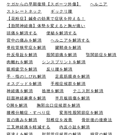
ケガからの早期復帰【スポーツ外傷】
ヘルニア
ストレートネック
ギックリ腰
【花粉症】鍼灸の効果で症状を抑える！
【肋間神経痛】体勢を変えると胸が痛い
頭痛を解消する
便秘を解消する
背中の痛みを解消
ヘルニアを解消する
脊柱管狭窄症を解消
腱鞘炎を解消
外反母趾を解消
股関節痛を解消
顎関節症を解消
肉離れを解消
シンスプリントを解消
眼精疲労を解消
反り腰を解消
手・指のしびれ解消
足底筋膜炎を解消
オスグッドを解消
手根症候群を解消
神経痛を解消
捻挫を解消
テニス肘を解消
顔面神経麻痺を解消
半月板損傷を解消
O脚を解消
胸郭出口症候群を解消
腰椎分離症・すべり症
変形性股関節症を解消
首の痛みを解消
頚椎症を改善
骨折後の後療法
三叉神経痛を軽減する
内反小趾を解消
寝違えを解消
肘部管症候群の解消
猫背の解消