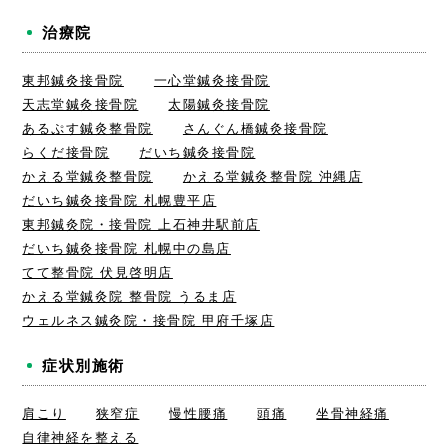
治療院
東邦鍼灸接骨院
一心堂鍼灸接骨院
天志堂鍼灸接骨院
太陽鍼灸接骨院
あるぷす鍼灸整骨院
さんぐん橋鍼灸接骨院
らくだ接骨院
だいち鍼灸接骨院
かえる堂鍼灸整骨院
かえる堂鍼灸整骨院 沖縄店
だいち鍼灸接骨院 札幌豊平店
東邦鍼灸院・接骨院 上石神井駅前店
だいち鍼灸接骨院 札幌中の島店
てて整骨院 伏見啓明店
かえる堂鍼灸院 整骨院 うるま店
ウェルネス鍼灸院・接骨院 甲府千塚店
症状別施術
肩こり
狭窄症
慢性腰痛
頭痛
坐骨神経痛
自律神経を整える