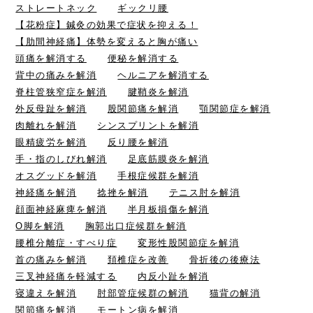
ストレートネック
ギックリ腰
【花粉症】鍼灸の効果で症状を抑える！
【肋間神経痛】体勢を変えると胸が痛い
頭痛を解消する
便秘を解消する
背中の痛みを解消
ヘルニアを解消する
脊柱管狭窄症を解消
腱鞘炎を解消
外反母趾を解消
股関節痛を解消
顎関節症を解消
肉離れを解消
シンスプリントを解消
眼精疲労を解消
反り腰を解消
手・指のしびれ解消
足底筋膜炎を解消
オスグッドを解消
手根症候群を解消
神経痛を解消
捻挫を解消
テニス肘を解消
顔面神経麻痺を解消
半月板損傷を解消
O脚を解消
胸郭出口症候群を解消
腰椎分離症・すべり症
変形性股関節症を解消
首の痛みを解消
頚椎症を改善
骨折後の後療法
三叉神経痛を軽減する
内反小趾を解消
寝違えを解消
肘部管症候群の解消
猫背の解消
関節痛を解消
モートン病を解消