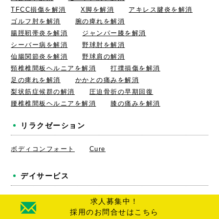
TFCC損傷を解消
X脚を解消
アキレス腱炎を解消
ゴルフ肘を解消
腕の痺れを解消
腸脛靭帯炎を解消
ジャンパー膝を解消
シーバー病を解消
野球肘を解消
仙腸関節炎を解消
野球肩の解消
頸椎椎間板ヘルニアを解消
打撲損傷を解消
足の痺れを解消
かかとの痛みを解消
梨状筋症候群の解消
圧迫骨折の早期回復
腰椎椎間板ヘルニアを解消
膝の痛みを解消
リラクゼーション
ボディコンフォート
Cure
デイサービス
デイサービスあやめ
求人募集中！
採用のお問合せはこちら