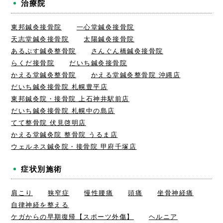
治療院
東邦鍼灸接骨院
一心堂鍼灸接骨院
天志堂鍼灸接骨院
太陽鍼灸接骨院
あるぷす鍼灸整骨院
さんぐん橋鍼灸接骨院
らくだ接骨院
だいち鍼灸接骨院
かえる堂鍼灸整骨院
かえる堂鍼灸整骨院 沖縄店
だいち鍼灸接骨院 札幌豊平店
東邦鍼灸院・接骨院 上石神井駅前店
だいち鍼灸接骨院 札幌中の島店
てて整骨院 伏見啓明店
かえる堂鍼灸院 整骨院 うるま店
ウェルネス鍼灸院・接骨院 甲府千塚店
症状別施術
肩こり
狭窄症
慢性腰痛
頭痛
坐骨神経痛
自律神経を整える
ケガからの早期復帰【スポーツ外傷】
ヘルニア