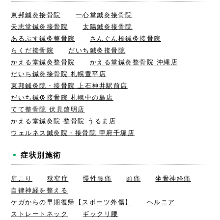
東邦鍼灸接骨院
一心堂鍼灸接骨院
天志堂鍼灸接骨院
太陽鍼灸接骨院
あるぷす鍼灸整骨院
さんぐん橋鍼灸接骨院
らくだ接骨院
だいち鍼灸接骨院
かえる堂鍼灸整骨院
かえる堂鍼灸整骨院 沖縄店
だいち鍼灸接骨院 札幌豊平店
東邦鍼灸院・接骨院 上石神井駅前店
だいち鍼灸接骨院 札幌中の島店
てて整骨院 伏見啓明店
かえる堂鍼灸院 整骨院 うるま店
ウェルネス鍼灸院・接骨院 甲府千塚店
症状別施術
肩こり
狭窄症
慢性腰痛
頭痛
坐骨神経痛
自律神経を整える
ケガからの早期復帰【スポーツ外傷】
ヘルニア
ストレートネック
ギックリ腰