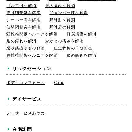
ゴルフ肘を解消
腕の痺れを解消
腸脛靭帯炎を解消
ジャンパー膝を解消
シーバー病を解消
野球肘を解消
仙腸関節炎を解消
野球肩の解消
頸椎椎間板ヘルニアを解消
打撲損傷を解消
足の痺れを解消
かかとの痛みを解消
梨状筋症候群の解消
圧迫骨折の早期回復
腰椎椎間板ヘルニアを解消
膝の痛みを解消
リラクゼーション
ボディコンフォート
Cure
デイサービス
デイサービスあやめ
在宅訪問