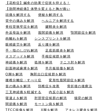
【花粉症】鍼灸の効果で症状を抑える！
【肋間神経痛】体勢を変えると胸が痛い
頭痛を解消する
便秘を解消する
背中の痛みを解消
ヘルニアを解消する
脊柱管狭窄症を解消
腱鞘炎を解消
外反母趾を解消
股関節痛を解消
顎関節症を解消
肉離れを解消
シンスプリントを解消
眼精疲労を解消
反り腰を解消
手・指のしびれ解消
足底筋膜炎を解消
オスグッドを解消
手根症候群を解消
神経痛を解消
捻挫を解消
テニス肘を解消
顔面神経麻痺を解消
半月板損傷を解消
O脚を解消
胸郭出口症候群を解消
腰椎分離症・すべり症
変形性股関節症を解消
首の痛みを解消
頚椎症を改善
骨折後の後療法
三叉神経痛を軽減する
内反小趾を解消
寝違えを解消
肘部管症候群の解消
猫背の解消
関節痛を解消
モートン病を解消
TFCC損傷を解消
X脚を解消
アキレス腱炎を解消