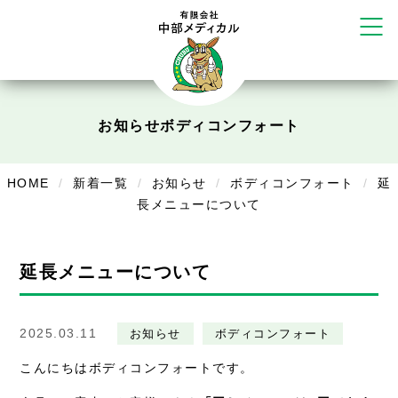
かえる堂鍼灸院 整骨院 うるま店
ウェルネス鍼灸院・接骨院 甲府千
塚店
リラクゼーション
お知らせ
ボディコンフォート
ボディコンフォート
Cure
デイサービス
HOME
新着一覧
お知らせ
ボディコンフォート
延
デイサービスあやめ
長メニューについて
在宅訪問
延長メニューについて
在宅部門事務所
美容
2025.03.11
お知らせ
ボディコンフォート
美容鍼・コルギ
こんにちはボディコンフォートです。
お知らせ