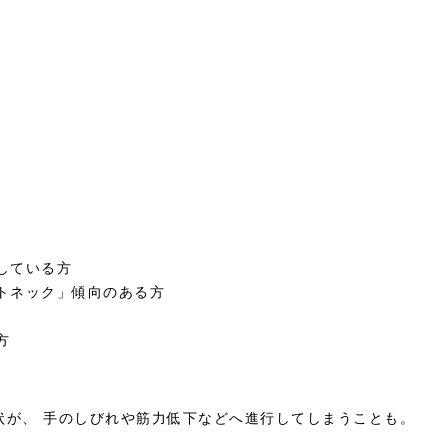
している方
トネック」傾向のある方
方
状が、 手のしびれや筋力低下などへ進行してしまうことも。