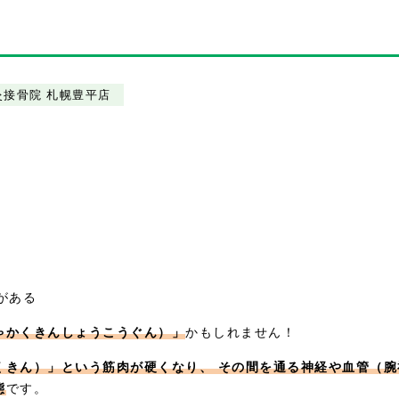
灸接骨院 札幌豊平店
がある
ゃかくきんしょうこうぐん）」
かもしれません！
くきん）」という筋肉が硬くなり、 その間を通る神経や血管（腕
態
です。