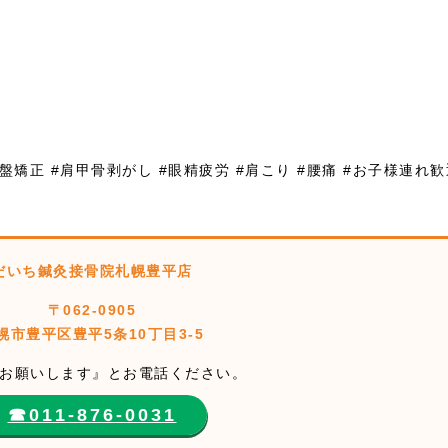
骨盤矯正 #肩甲骨剥がし #眼精疲労 #肩こり #腰痛 #お子様連れ
だいち鍼灸接骨院札幌豊平店
〒062-0905
幌市豊平区豊平5条10丁目3-5
お願いします』とお電話ください。
☎︎011-876-0031