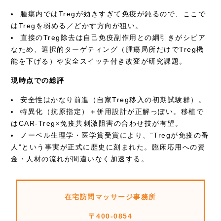
腫瘍内ではTregが効きすぎて免疫が鈍るので、ここで
はTregを弱める／どかす方向が狙い。
直接のTreg除去は自己免疫副作用との綱引きがシビア
なため、選択的ターゲティング（腫瘍局所だけでTreg機
能を下げる）や安全スイッチ付き改変が研究課題。
現時点での総評
安全性はかなり前進（自家Treg移入の初期試験群）。
特異化（抗原指定）＋併用設計が正解っぽい。移植で
はCAR-Treg×免疫共刺激阻害の合わせ技が有望。
ノーベル生理学・医学賞受賞により、“Tregが免疫の番
人”という事実が正式に歴史に刻まれた。臨床応用への資
金・人材の流れが間違いなく加速する。
在宅訪問マッサージ事務所
〒400-0854