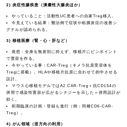
2) 炎症性腸疾患（潰瘍性大腸炎ほか）
やっていること：活動性UC患者への自家Treg移入。
今見えている結果：難治例で症状や粘膜炎症の改善シ
グナルが認められる。
3) 移植医療（腎・心・肝など）
発想：全身を無差別に抑えず、移植片にピンポイント
で寛容を作る。
今やっている事：CAR-Treg（キメラ抗原受容体を
Tregに搭載）。HLAや移植片抗原に合わせて的中させる
設計。
マウス心移植モデルではA2.CAR-Treg＋抗CD154の
併用で感染性寛容が広がるシナジーを示した＝併用設計が
効く。
初期臨床の計画・登録も進行（例：同種CD6-CAR-
Treg）。
4) がん領域（逆方向の利用）