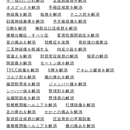
手・指のしびれ解消
足底筋膜炎を解消
オスグッドを解消
手根症候群を解消
神経痛を解消
捻挫を解消
テニス肘を解消
顔面神経麻痺を解消
半月板損傷を解消
O脚を解消
胸郭出口症候群を解消
腰椎分離症・すべり症
変形性股関節症を解消
首の痛みを解消
頚椎症を改善
骨折後の後療法
三叉神経痛を軽減する
内反小趾を解消
寝違えを解消
肘部管症候群の解消
猫背の解消
関節痛を解消
モートン病を解消
TFCC損傷を解消
X脚を解消
アキレス腱炎を解消
ゴルフ肘を解消
腕の痺れを解消
腸脛靭帯炎を解消
ジャンパー膝を解消
シーバー病を解消
野球肘を解消
仙腸関節炎を解消
野球肩の解消
頸椎椎間板ヘルニアを解消
打撲損傷を解消
足の痺れを解消
かかとの痛みを解消
梨状筋症候群の解消
圧迫骨折の早期回復
腰椎椎間板ヘルニアを解消
膝の痛みを解消