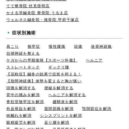
てて整骨院 伏見啓明店
かえる堂鍼灸院 整骨院 うるま店
ウェルネス鍼灸院・接骨院 甲府千塚店
症状別施術
肩こり
狭窄症
慢性腰痛
頭痛
坐骨神経痛
自律神経を整える
ケガからの早期復帰【スポーツ外傷】
ヘルニア
ストレートネック
ギックリ腰
【花粉症】鍼灸の効果で症状を抑える！
【肋間神経痛】体勢を変えると胸が痛い
頭痛を解消する
便秘を解消する
背中の痛みを解消
ヘルニアを解消する
脊柱管狭窄症を解消
腱鞘炎を解消
外反母趾を解消
股関節痛を解消
顎関節症を解消
肉離れを解消
シンスプリントを解消
眼精疲労を解消
反り腰を解消