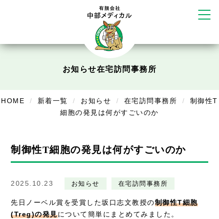
リラクゼーション
ボディコンフォート
Cure
デイサービス
お知らせ
在宅訪問事務所
デイサービスあやめ
在宅訪問
HOME
新着一覧
お知らせ
在宅訪問事務所
制御性T
細胞の発見は何がすごいのか
在宅部門事務所
美容
制御性T細胞の発見は何がすごいのか
美容鍼・コルギ
お知らせ
2025.10.23
お知らせ
在宅訪問事務所
症例別施術
先日ノーベル賞を受賞した坂口志文教授の
制御性T細胞
(Treg)の発見
について簡単にまとめてみました。