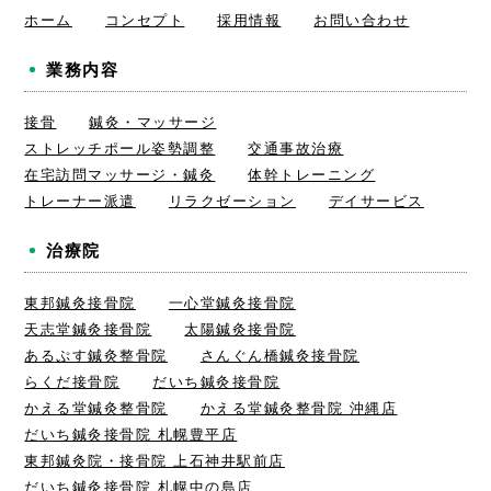
ホーム
コンセプト
採用情報
お問い合わせ
業務内容
接骨
鍼灸・マッサージ
ストレッチポール姿勢調整
交通事故治療
在宅訪問マッサージ・鍼灸
体幹トレーニング
トレーナー派遣
リラクゼーション
デイサービス
治療院
東邦鍼灸接骨院
一心堂鍼灸接骨院
天志堂鍼灸接骨院
太陽鍼灸接骨院
あるぷす鍼灸整骨院
さんぐん橋鍼灸接骨院
らくだ接骨院
だいち鍼灸接骨院
かえる堂鍼灸整骨院
かえる堂鍼灸整骨院 沖縄店
だいち鍼灸接骨院 札幌豊平店
東邦鍼灸院・接骨院 上石神井駅前店
だいち鍼灸接骨院 札幌中の島店