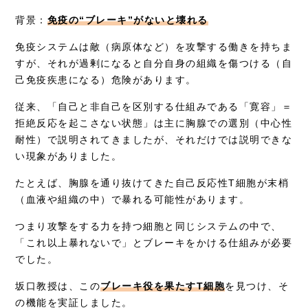
採用情報
背景：
免疫の“ブレーキ”がないと壊れる
免疫システムは敵（病原体など）を攻撃する働きを持ちま
すが、それが過剰になると自分自身の組織を傷つける（自
己免疫疾患になる）危険があります。
従来、「自己と非自己を区別する仕組みである「寛容」＝
拒絶反応を起こさない状態」は主に胸腺での選別（中心性
耐性）で説明されてきましたが、それだけでは説明できな
い現象がありました。
たとえば、胸腺を通り抜けてきた自己反応性T細胞が末梢
（血液や組織の中）で暴れる可能性があります。
つまり攻撃をする力を持つ細胞と同じシステムの中で、
「これ以上暴れないで」とブレーキをかける仕組みが必要
でした。
坂口教授は、この
ブレーキ役を果たすT細胞
を見つけ、そ
の機能を実証しました。