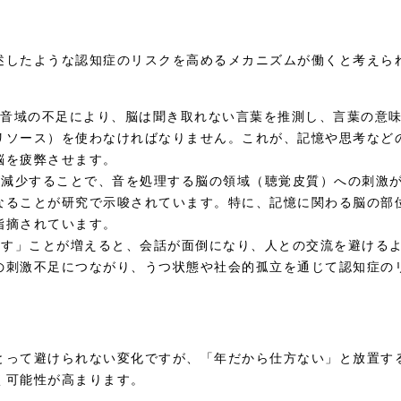
述したような認知症のリスクを高めるメカニズムが働くと考えら
高音域の不足により、脳は聞き取れない言葉を推測し、言葉の意
リソース）を使わなければなりません。これが、記憶や思考など
脳を疲弊させます。
が減少することで、音を処理する脳の領域（聴覚皮質）への刺激
なることが研究で示唆されています。特に、記憶に関わる脳の部
指摘されています。
返す」ことが増えると、会話が面倒になり、人との交流を避ける
の刺激不足につながり、うつ状態や社会的孤立を通じて認知症の
とって避けられない変化ですが、「年だから仕方ない」と放置す
く可能性が高まります。