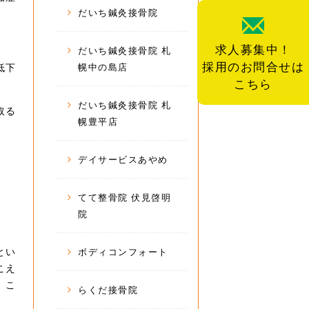
だいち鍼灸接骨院
求人募集中！
だいち鍼灸接骨院 札
採用のお問合せは
低下
幌中の島店
こちら
だいち鍼灸接骨院 札
取る
幌豊平店
デイサービスあやめ
てて整骨院 伏見啓明
。
院
とい
ボディコンフォート
こえ
」こ
らくだ接骨院