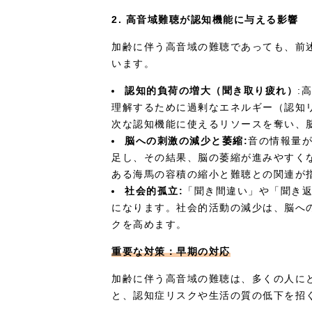
2. 高音域難聴が認知機能に与える影響
加齢に伴う高音域の難聴であっても、前
います。
認知的負荷の増大（聞き取り疲れ）
:
理解するために過剰なエネルギー（認知
次な認知機能に使えるリソースを奪い、
脳への刺激の減少と萎縮:
音の情報量
足し、その結果、脳の萎縮が進みやすく
ある海馬の容積の縮小と難聴との関連が
社会的孤立:
「聞き間違い」や「聞き
になります。社会的活動の減少は、脳へ
クを高めます。
重要な対策：早期の対応
加齢に伴う高音域の難聴は、多くの人に
と、認知症リスクや生活の質の低下を招