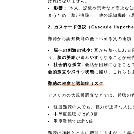
ければなりません。
影響：
本来、記憶や思考など高次な知
まうため、脳が疲弊し、他の認知機能（
2. カスケード仮説（Cascade Hypothe
難聴から認知機能の低下へ至る負の連鎖
脳への刺激の減少:
耳から脳へ伝わる
り、
脳の萎縮
が進みやすくなることが報
社会的な孤立:
会話が困難になること
会的孤立や抑うつ状態
に陥り、これらも
難聴の程度と認知症リスク
アメリカの大規模調査などでは、難聴の
軽度難聴の人でも、聴力が正常な人に
中等度難聴では約3倍
重度難聴では約5倍
難聴は加齢とともに増加しますが、「年