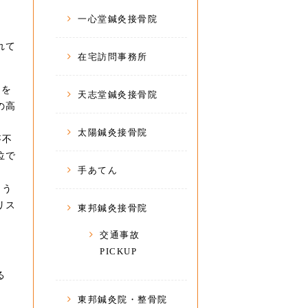
一心堂鍼灸接骨院
れて
在宅訪問事務所
味を
天志堂鍼灸接骨院
の高
太陽鍼灸接骨院
が不
位で
手あてん
よう
リス
東邦鍼灸接骨院
交通事故
PICKUP
る
東邦鍼灸院・整骨院