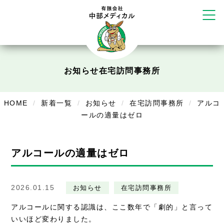
塚店
リラクゼーション
ボディコンフォート
Cure
デイサービス
お知らせ
在宅訪問事務所
デイサービスあやめ
HOME
新着一覧
お知らせ
在宅訪問事務所
アルコ
在宅訪問
ールの適量はゼロ
在宅部門事務所
アルコールの適量はゼロ
美容
美容鍼・コルギ
2026.01.15
お知らせ
在宅訪問事務所
お知らせ
アルコールに関する認識は、ここ数年で「劇的」と言って
いいほど変わりました。
症例別施術