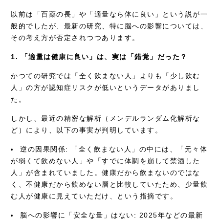
以前は「百薬の長」や「適量なら体に良い」という説が一
採用情報
般的でしたが、最新の研究、特に脳への影響については、
その考え方が否定されつつあります。
1. 「適量は健康に良い」は、実は「錯覚」だった？
かつての研究では「全く飲まない人」よりも「少し飲む
人」の方が認知症リスクが低いというデータがありまし
た。
しかし、最近の精密な解析（メンデルランダム化解析な
ど）により、以下の事実が判明しています。
逆の因果関係: 「全く飲まない人」の中には、「元々体
が弱くて飲めない人」や「すでに体調を崩して禁酒した
人」が含まれていました。健康だから飲まないのではな
く、不健康だから飲めない層と比較していたため、少量飲
む人が健康に見えていただけ、という指摘です。
脳への影響に「安全な量」はない: 2025年などの最新