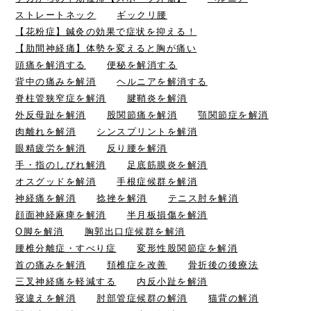
ストレートネック
ギックリ腰
【花粉症】鍼灸の効果で症状を抑える！
【肋間神経痛】体勢を変えると胸が痛い
頭痛を解消する
便秘を解消する
背中の痛みを解消
ヘルニアを解消する
脊柱管狭窄症を解消
腱鞘炎を解消
外反母趾を解消
股関節痛を解消
顎関節症を解消
肉離れを解消
シンスプリントを解消
眼精疲労を解消
反り腰を解消
手・指のしびれ解消
足底筋膜炎を解消
オスグッドを解消
手根症候群を解消
神経痛を解消
捻挫を解消
テニス肘を解消
顔面神経麻痺を解消
半月板損傷を解消
O脚を解消
胸郭出口症候群を解消
腰椎分離症・すべり症
変形性股関節症を解消
首の痛みを解消
頚椎症を改善
骨折後の後療法
三叉神経痛を軽減する
内反小趾を解消
寝違えを解消
肘部管症候群の解消
猫背の解消