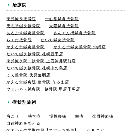
治療院
東邦鍼灸接骨院
一心堂鍼灸接骨院
天志堂鍼灸接骨院
太陽鍼灸接骨院
あるぷす鍼灸整骨院
さんぐん橋鍼灸接骨院
らくだ接骨院
だいち鍼灸接骨院
かえる堂鍼灸整骨院
かえる堂鍼灸整骨院 沖縄店
だいち鍼灸接骨院 札幌豊平店
東邦鍼灸院・接骨院 上石神井駅前店
だいち鍼灸接骨院 札幌中の島店
てて整骨院 伏見啓明店
かえる堂鍼灸院 整骨院 うるま店
ウェルネス鍼灸院・接骨院 甲府千塚店
症状別施術
肩こり
狭窄症
慢性腰痛
頭痛
坐骨神経痛
自律神経を整える
ケガからの早期復帰【スポーツ外傷】
ヘルニア