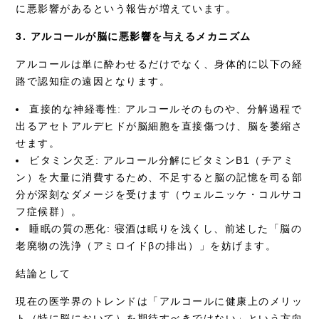
に悪影響があるという報告が増えています。
3. アルコールが脳に悪影響を与えるメカニズム
アルコールは単に酔わせるだけでなく、身体的に以下の経
路で認知症の遠因となります。
直接的な神経毒性: アルコールそのものや、分解過程で
出るアセトアルデヒドが脳細胞を直接傷つけ、脳を萎縮さ
せます。
ビタミン欠乏: アルコール分解にビタミンB1（チアミ
ン）を大量に消費するため、不足すると脳の記憶を司る部
分が深刻なダメージを受けます（ウェルニッケ・コルサコ
フ症候群）。
睡眠の質の悪化: 寝酒は眠りを浅くし、前述した「脳の
老廃物の洗浄（アミロイドβの排出）」を妨げます。
結論として
現在の医学界のトレンドは「アルコールに健康上のメリッ
ト（特に脳において）を期待すべきではない」という方向