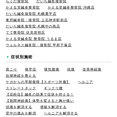
らくだ接骨院
だいち鍼灸接骨院
かえる堂鍼灸整骨院
かえる堂鍼灸整骨院 沖縄店
だいち鍼灸接骨院 札幌豊平店
東邦鍼灸院・接骨院 上石神井駅前店
だいち鍼灸接骨院 札幌中の島店
てて整骨院 伏見啓明店
かえる堂鍼灸院 整骨院 うるま店
ウェルネス鍼灸院・接骨院 甲府千塚店
症状別施術
肩こり
狭窄症
慢性腰痛
頭痛
坐骨神経痛
自律神経を整える
ケガからの早期復帰【スポーツ外傷】
ヘルニア
ストレートネック
ギックリ腰
【花粉症】鍼灸の効果で症状を抑える！
【肋間神経痛】体勢を変えると胸が痛い
頭痛を解消する
便秘を解消する
背中の痛みを解消
ヘルニアを解消する