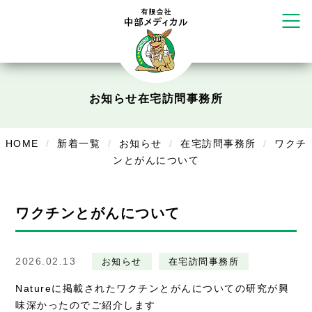
塚店
リラクゼーション
ボディコンフォート
Cure
デイサービス
お知らせ
在宅訪問事務所
デイサービスあやめ
HOME
新着一覧
お知らせ
在宅訪問事務所
ワクチ
在宅訪問
ンとがんについて
在宅部門事務所
ワクチンとがんについて
美容
美容鍼・コルギ
2026.02.13
お知らせ
在宅訪問事務所
お知らせ
Natureに掲載されたワクチンとがんについての研究が興
味深かったのでご紹介します