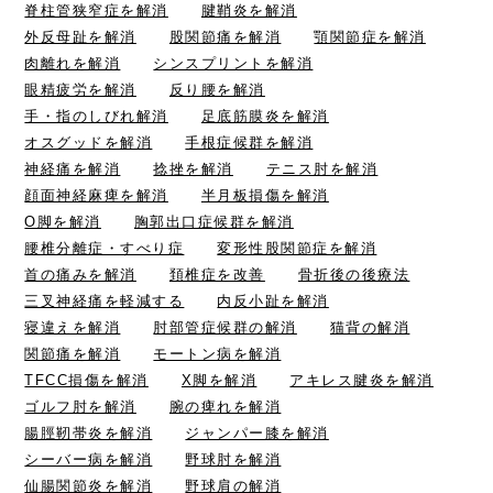
脊柱管狭窄症を解消
腱鞘炎を解消
外反母趾を解消
股関節痛を解消
顎関節症を解消
肉離れを解消
シンスプリントを解消
眼精疲労を解消
反り腰を解消
手・指のしびれ解消
足底筋膜炎を解消
オスグッドを解消
手根症候群を解消
神経痛を解消
捻挫を解消
テニス肘を解消
顔面神経麻痺を解消
半月板損傷を解消
O脚を解消
胸郭出口症候群を解消
腰椎分離症・すべり症
変形性股関節症を解消
首の痛みを解消
頚椎症を改善
骨折後の後療法
三叉神経痛を軽減する
内反小趾を解消
寝違えを解消
肘部管症候群の解消
猫背の解消
関節痛を解消
モートン病を解消
TFCC損傷を解消
X脚を解消
アキレス腱炎を解消
ゴルフ肘を解消
腕の痺れを解消
腸脛靭帯炎を解消
ジャンパー膝を解消
シーバー病を解消
野球肘を解消
仙腸関節炎を解消
野球肩の解消