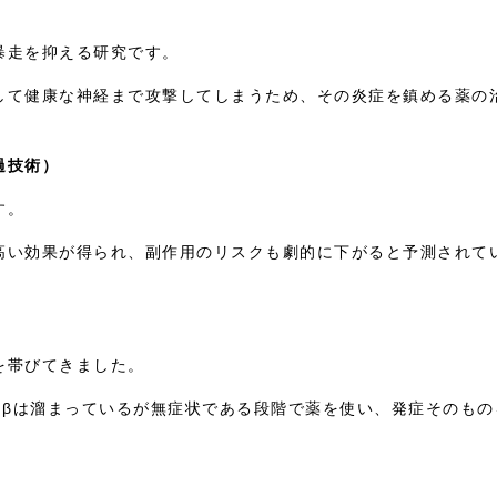
暴走を抑える研究です。
して健康な神経まで攻撃してしまうため、その炎症を鎮める薬の
過技術）
す。
高い効果が得られ、副作用のリスクも劇的に下がると予測されて
を帯びてきました。
ドβは溜まっているが無症状である段階で薬を使い、発症そのもの