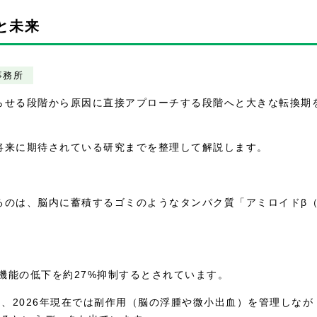
と未来
事務所
らせる段階から原因に直接アプローチする段階へと大きな転換期
将来に期待されている研究までを整理して解説します。
るのは、脳内に蓄積するゴミのようなタンパク質「アミロイドβ
知機能の低下を約27%抑制するとされています。
り、2026年現在では副作用（脳の浮腫や微小出血）を管理しなが