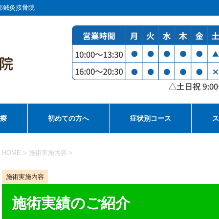
邦鍼灸接骨院
治療
初めての方へ
症状別コース
ス
HOME
>
施術実施内容
>
施術実施内容
施術実績のご紹介