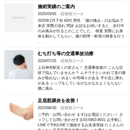
施術実績のご案内
2025/03/05
-
症状別コース
2025年2月下旬 60代 男性 「膝の痛み」のお悩みで
来店 実際の流れ 問診 お話をお伺いすると、歩行中
のみ痛みが出るとのことでした。 検査 実際にお身
体を動かしてもらい、膝の靭帯・軟骨の検査を行う
…
むち打ち等の交通事故治療
2024/07/25
-
症状別コース
上石神井駅近くの皆さん！ 交通事故後の こんな症
状で悩んでいませんか？ ムチウチといわれて首の痛
みが取れない めまいや耳鳴りがある 手や足に痺れ
がある シップをしているがなかなかよくならない
腰に痛み …
足底筋膜炎を改善！
2023/06/30
-
症状別コース
ご予約・お問い合わせ まずはお電話ください！ タ
ップしてお問い合わせする03-5903-9931 お手軽に
LINEで予約LINEで連絡するお友達登録 たくさんの