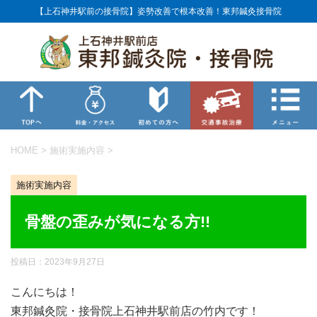
【上石神井駅前の接骨院】姿勢改善で根本改善！東邦鍼灸接骨院
HOME
>
施術実施内容
>
施術実施内容
骨盤の歪みが気になる方!!
投稿日：
2023年9月27日
こんにちは！
東邦鍼灸院・接骨院上石神井駅前店の竹内です！