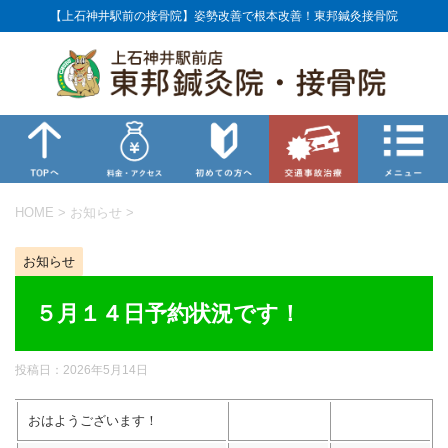
【上石神井駅前の接骨院】姿勢改善で根本改善！東邦鍼灸接骨院
HOME
>
お知らせ
>
お知らせ
５月１４日予約状況です！
投稿日：
2026年5月14日
おはようございます！