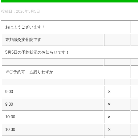
投稿日：
2026年5月5日
おはようございます！
東邦鍼灸接骨院です
5月5日の予約状況のお知らせです！
※〇予約可 △残りわずか
9:00
✕
9:30
✕
10:00
✕
10:30
✕