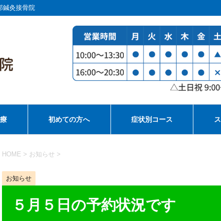
邦鍼灸接骨院
治療
初めての方へ
症状別コース
ス
HOME
>
お知らせ
>
お知らせ
５月５日の予約状況です