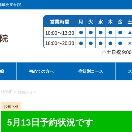
邦鍼灸接骨院
治療
初めての方へ
症状別コース
ス
HOME
>
お知らせ
>
お知らせ
5月13日予約状況です