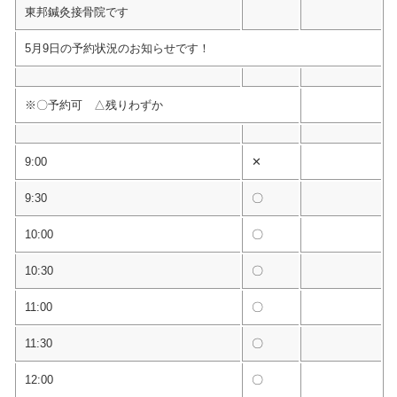
東邦鍼灸接骨院です
5月9日の予約状況のお知らせです！
※〇予約可 △残りわずか
9:00
✕
9:30
〇
10:00
〇
10:30
〇
11:00
〇
11:30
〇
12:00
〇