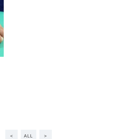
<
ALL
>