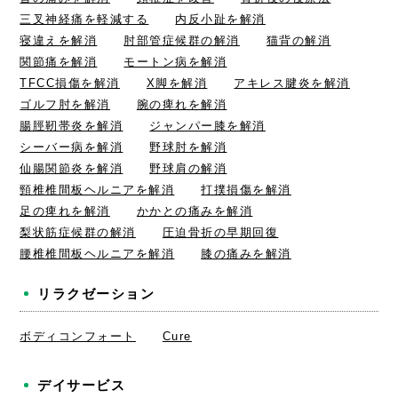
三叉神経痛を軽減する
内反小趾を解消
寝違えを解消
肘部管症候群の解消
猫背の解消
関節痛を解消
モートン病を解消
TFCC損傷を解消
X脚を解消
アキレス腱炎を解消
ゴルフ肘を解消
腕の痺れを解消
腸脛靭帯炎を解消
ジャンパー膝を解消
シーバー病を解消
野球肘を解消
仙腸関節炎を解消
野球肩の解消
頸椎椎間板ヘルニアを解消
打撲損傷を解消
足の痺れを解消
かかとの痛みを解消
梨状筋症候群の解消
圧迫骨折の早期回復
腰椎椎間板ヘルニアを解消
膝の痛みを解消
リラクゼーション
ボディコンフォート
Cure
デイサービス