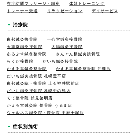
在宅訪問マッサージ・鍼灸
体幹トレーニング
トレーナー派遣
リラクゼーション
デイサービス
治療院
東邦鍼灸接骨院
一心堂鍼灸接骨院
天志堂鍼灸接骨院
太陽鍼灸接骨院
あるぷす鍼灸整骨院
さんぐん橋鍼灸接骨院
らくだ接骨院
だいち鍼灸接骨院
かえる堂鍼灸整骨院
かえる堂鍼灸整骨院 沖縄店
だいち鍼灸接骨院 札幌豊平店
東邦鍼灸院・接骨院 上石神井駅前店
だいち鍼灸接骨院 札幌中の島店
てて整骨院 伏見啓明店
かえる堂鍼灸院 整骨院 うるま店
ウェルネス鍼灸院・接骨院 甲府千塚店
症状別施術