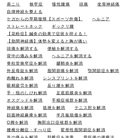
肩こり
狭窄症
慢性腰痛
頭痛
坐骨神経痛
自律神経を整える
ケガからの早期復帰【スポーツ外傷】
ヘルニア
ストレートネック
ギックリ腰
【花粉症】鍼灸の効果で症状を抑える！
【肋間神経痛】体勢を変えると胸が痛い
頭痛を解消する
便秘を解消する
背中の痛みを解消
ヘルニアを解消する
脊柱管狭窄症を解消
腱鞘炎を解消
外反母趾を解消
股関節痛を解消
顎関節症を解消
肉離れを解消
シンスプリントを解消
眼精疲労を解消
反り腰を解消
手・指のしびれ解消
足底筋膜炎を解消
オスグッドを解消
手根症候群を解消
神経痛を解消
捻挫を解消
テニス肘を解消
顔面神経麻痺を解消
半月板損傷を解消
O脚を解消
胸郭出口症候群を解消
腰椎分離症・すべり症
変形性股関節症を解消
首の痛みを解消
頚椎症を改善
骨折後の後療法