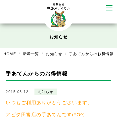
かえる堂鍼灸院 整骨院 うるま店
ウェルネス鍼灸院・接骨院 甲府千
塚店
リラクゼーション
ボディコンフォート
Cure
お知らせ
デイサービス
HOME
新着一覧
お知らせ
手あてんからのお得情報
デイサービスあやめ
在宅訪問
手あてんからのお得情報
在宅部門事務所
美容
2015.03.12
お知らせ
いつもご利用ありがとうございます。
美容鍼・コルギ
アピタ田富店の手あてんです(^O^)
お知らせ