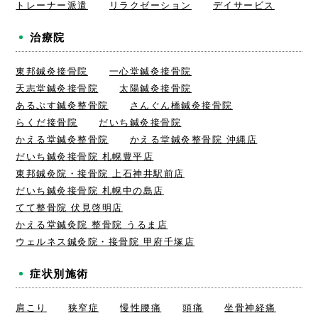
トレーナー派遣
リラクゼーション
デイサービス
治療院
東邦鍼灸接骨院
一心堂鍼灸接骨院
天志堂鍼灸接骨院
太陽鍼灸接骨院
あるぷす鍼灸整骨院
さんぐん橋鍼灸接骨院
らくだ接骨院
だいち鍼灸接骨院
かえる堂鍼灸整骨院
かえる堂鍼灸整骨院 沖縄店
だいち鍼灸接骨院 札幌豊平店
東邦鍼灸院・接骨院 上石神井駅前店
だいち鍼灸接骨院 札幌中の島店
てて整骨院 伏見啓明店
かえる堂鍼灸院 整骨院 うるま店
ウェルネス鍼灸院・接骨院 甲府千塚店
症状別施術
肩こり
狭窄症
慢性腰痛
頭痛
坐骨神経痛