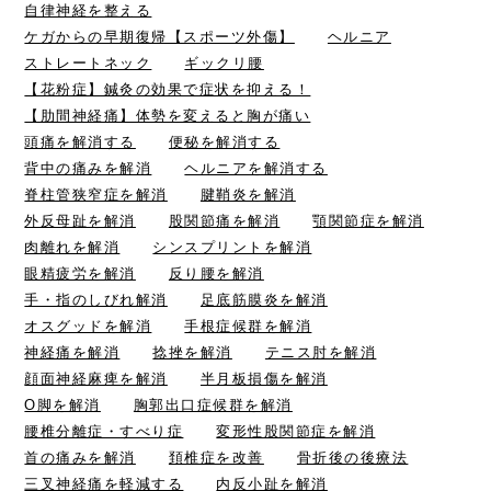
自律神経を整える
ケガからの早期復帰【スポーツ外傷】
ヘルニア
ストレートネック
ギックリ腰
【花粉症】鍼灸の効果で症状を抑える！
【肋間神経痛】体勢を変えると胸が痛い
頭痛を解消する
便秘を解消する
背中の痛みを解消
ヘルニアを解消する
脊柱管狭窄症を解消
腱鞘炎を解消
外反母趾を解消
股関節痛を解消
顎関節症を解消
肉離れを解消
シンスプリントを解消
眼精疲労を解消
反り腰を解消
手・指のしびれ解消
足底筋膜炎を解消
オスグッドを解消
手根症候群を解消
神経痛を解消
捻挫を解消
テニス肘を解消
顔面神経麻痺を解消
半月板損傷を解消
O脚を解消
胸郭出口症候群を解消
腰椎分離症・すべり症
変形性股関節症を解消
首の痛みを解消
頚椎症を改善
骨折後の後療法
三叉神経痛を軽減する
内反小趾を解消