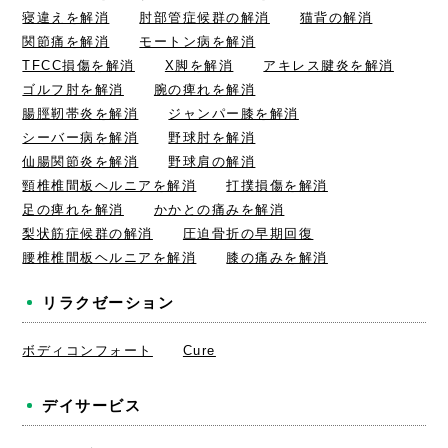
寝違えを解消
肘部管症候群の解消
猫背の解消
関節痛を解消
モートン病を解消
TFCC損傷を解消
X脚を解消
アキレス腱炎を解消
ゴルフ肘を解消
腕の痺れを解消
腸脛靭帯炎を解消
ジャンパー膝を解消
シーバー病を解消
野球肘を解消
仙腸関節炎を解消
野球肩の解消
頸椎椎間板ヘルニアを解消
打撲損傷を解消
足の痺れを解消
かかとの痛みを解消
梨状筋症候群の解消
圧迫骨折の早期回復
腰椎椎間板ヘルニアを解消
膝の痛みを解消
リラクゼーション
ボディコンフォート
Cure
デイサービス