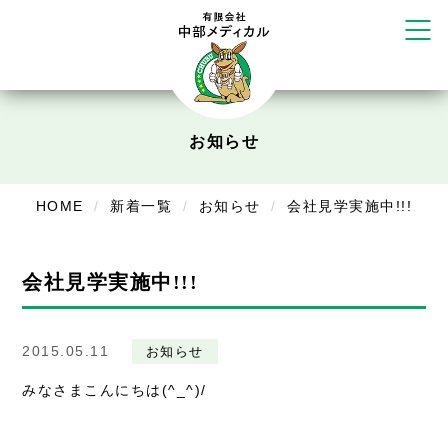
かえる堂鍼灸院 整骨院 うるま店
ウェルネス鍼灸院・接骨院 甲府千
塚店
リラクゼーション
ボディコンフォート
Cure
お知らせ
デイサービス
HOME
新着一覧
お知らせ
会社見学実施中!!!
デイサービスあやめ
在宅訪問
会社見学実施中!!!
在宅部門事務所
美容
2015.05.11
お知らせ
みなさまこんにちは(^_^)/
美容鍼・コルギ
お知らせ