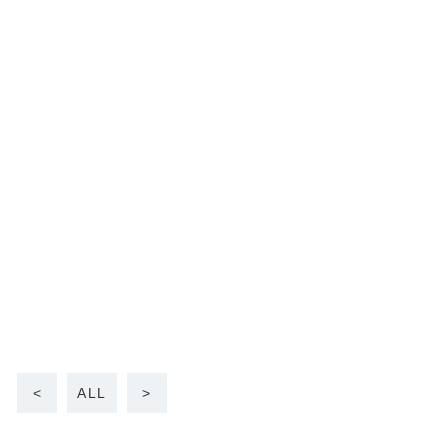
<
ALL
>