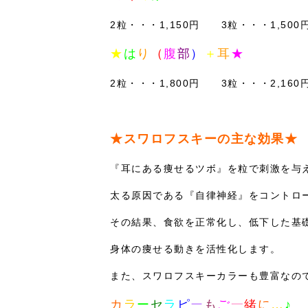
2
粒
・・・1,150円 3粒・・・1,500
★
は
り
（
腹
部
）
＋
耳
★
2粒・・・1,800円 3粒・・・2,160
★スワロフスキーの主な効果★
『耳にある痩せるツボ』を粒で刺激を与
太る原因である『自律神経』をコントロ
その結果、食欲を正常化し、低下した基
身体の痩せる動きを活性化します。
また、スワロフスキーカラーも豊富なの
カ
ラ
ー
セ
ラ
ピ
ー
も
ご
一
緒
に
…
♪