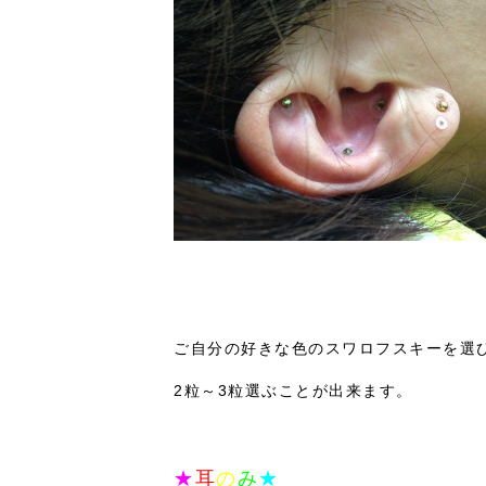
ご自分の好きな色のスワロフスキーを選
2粒～3粒選ぶことが出来ます。
★
耳
の
み
★