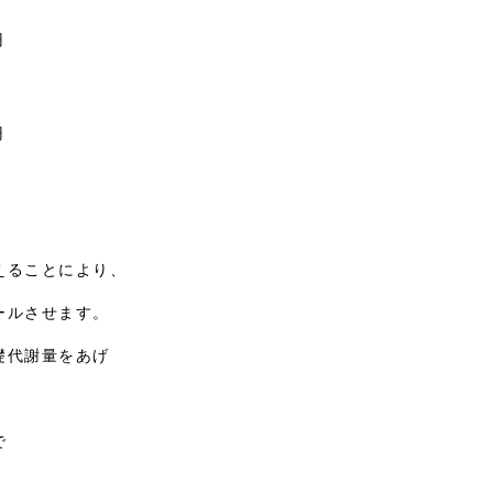
円
円
えることにより、
ールさせます。
礎代謝量をあげ
で