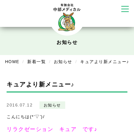
塚店
リラクゼーション
ボディコンフォート
Cure
デイサービス
お知らせ
デイサービスあやめ
HOME
新着一覧
お知らせ
キュアより新メニュー♪
在宅訪問
在宅部門事務所
キュアより新メニュー♪
美容
美容鍼・コルギ
2016.07.12
お知らせ
こんにちは(*’▽’)/
お知らせ
リラクゼーション キュア です♪
症例別施術