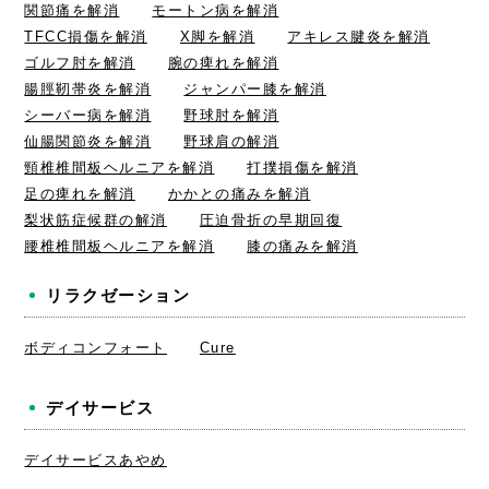
関節痛を解消
モートン病を解消
TFCC損傷を解消
X脚を解消
アキレス腱炎を解消
ゴルフ肘を解消
腕の痺れを解消
腸脛靭帯炎を解消
ジャンパー膝を解消
シーバー病を解消
野球肘を解消
仙腸関節炎を解消
野球肩の解消
頸椎椎間板ヘルニアを解消
打撲損傷を解消
足の痺れを解消
かかとの痛みを解消
梨状筋症候群の解消
圧迫骨折の早期回復
腰椎椎間板ヘルニアを解消
膝の痛みを解消
リラクゼーション
ボディコンフォート
Cure
デイサービス
デイサービスあやめ