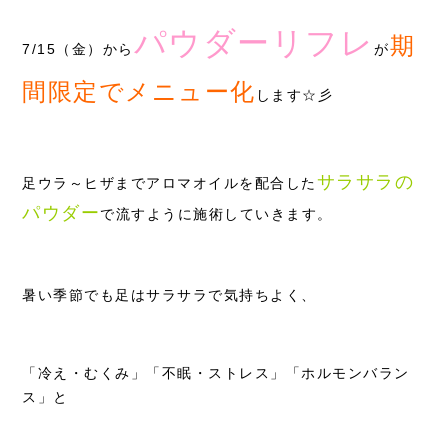
パウダーリフレ
採用情報
期
7/15（金）から
が
間限定でメニュー化
します☆彡
サラサラの
足ウラ～ヒザまでアロマオイルを配合した
パウダー
で流すように施術していきます。
暑い季節でも足はサラサラで気持ちよく、
「冷え・むくみ」「不眠・ストレス」「ホルモンバラン
ス」と