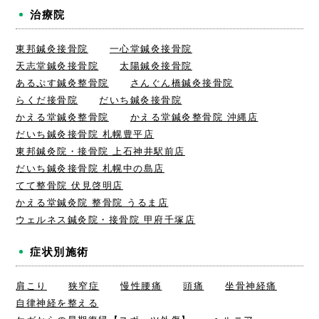
治療院
東邦鍼灸接骨院
一心堂鍼灸接骨院
天志堂鍼灸接骨院
太陽鍼灸接骨院
あるぷす鍼灸整骨院
さんぐん橋鍼灸接骨院
らくだ接骨院
だいち鍼灸接骨院
かえる堂鍼灸整骨院
かえる堂鍼灸整骨院 沖縄店
だいち鍼灸接骨院 札幌豊平店
東邦鍼灸院・接骨院 上石神井駅前店
だいち鍼灸接骨院 札幌中の島店
てて整骨院 伏見啓明店
かえる堂鍼灸院 整骨院 うるま店
ウェルネス鍼灸院・接骨院 甲府千塚店
症状別施術
肩こり
狭窄症
慢性腰痛
頭痛
坐骨神経痛
自律神経を整える