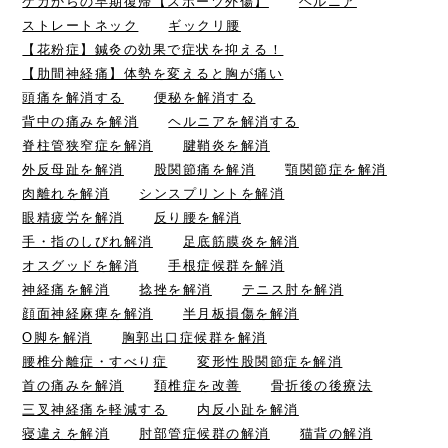
ケガからの早期復帰【スポーツ外傷】
ヘルニア
ストレートネック
ギックリ腰
【花粉症】鍼灸の効果で症状を抑える！
【肋間神経痛】体勢を変えると胸が痛い
頭痛を解消する
便秘を解消する
背中の痛みを解消
ヘルニアを解消する
脊柱管狭窄症を解消
腱鞘炎を解消
外反母趾を解消
股関節痛を解消
顎関節症を解消
肉離れを解消
シンスプリントを解消
眼精疲労を解消
反り腰を解消
手・指のしびれ解消
足底筋膜炎を解消
オスグッドを解消
手根症候群を解消
神経痛を解消
捻挫を解消
テニス肘を解消
顔面神経麻痺を解消
半月板損傷を解消
O脚を解消
胸郭出口症候群を解消
腰椎分離症・すべり症
変形性股関節症を解消
首の痛みを解消
頚椎症を改善
骨折後の後療法
三叉神経痛を軽減する
内反小趾を解消
寝違えを解消
肘部管症候群の解消
猫背の解消