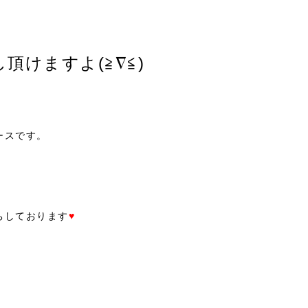
頂けますよ(≧∇≦)
ースです。
ちしております
♥