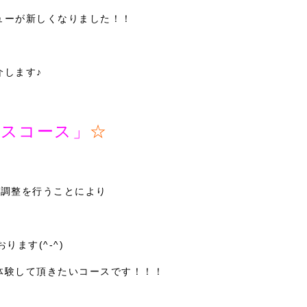
ューが新しくなりました！！
介します♪
スコース」
☆
の調整を行うことにより
ます(^-^)
体験して頂きたいコースです！！！