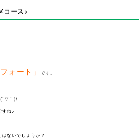
メコース♪
ンフォート」
です。
´▽｀)/
ですね♪
ではないでしょうか？