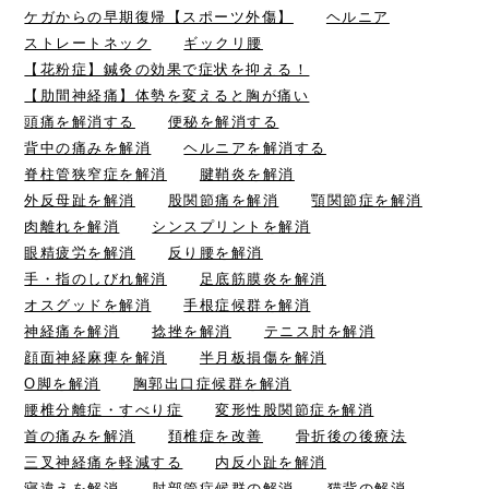
ケガからの早期復帰【スポーツ外傷】
ヘルニア
ストレートネック
ギックリ腰
【花粉症】鍼灸の効果で症状を抑える！
【肋間神経痛】体勢を変えると胸が痛い
頭痛を解消する
便秘を解消する
背中の痛みを解消
ヘルニアを解消する
脊柱管狭窄症を解消
腱鞘炎を解消
外反母趾を解消
股関節痛を解消
顎関節症を解消
肉離れを解消
シンスプリントを解消
眼精疲労を解消
反り腰を解消
手・指のしびれ解消
足底筋膜炎を解消
オスグッドを解消
手根症候群を解消
神経痛を解消
捻挫を解消
テニス肘を解消
顔面神経麻痺を解消
半月板損傷を解消
O脚を解消
胸郭出口症候群を解消
腰椎分離症・すべり症
変形性股関節症を解消
首の痛みを解消
頚椎症を改善
骨折後の後療法
三叉神経痛を軽減する
内反小趾を解消
寝違えを解消
肘部管症候群の解消
猫背の解消