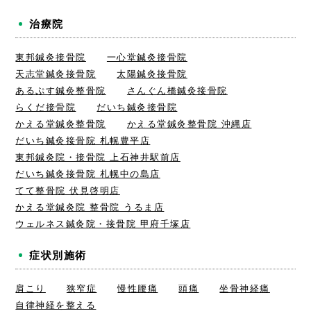
治療院
東邦鍼灸接骨院
一心堂鍼灸接骨院
天志堂鍼灸接骨院
太陽鍼灸接骨院
あるぷす鍼灸整骨院
さんぐん橋鍼灸接骨院
らくだ接骨院
だいち鍼灸接骨院
かえる堂鍼灸整骨院
かえる堂鍼灸整骨院 沖縄店
だいち鍼灸接骨院 札幌豊平店
東邦鍼灸院・接骨院 上石神井駅前店
だいち鍼灸接骨院 札幌中の島店
てて整骨院 伏見啓明店
かえる堂鍼灸院 整骨院 うるま店
ウェルネス鍼灸院・接骨院 甲府千塚店
症状別施術
肩こり
狭窄症
慢性腰痛
頭痛
坐骨神経痛
自律神経を整える