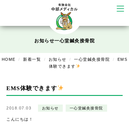
かえる堂鍼灸院 整骨院 うるま店
ウェルネス鍼灸院・接骨院 甲府千
塚店
リラクゼーション
ボディコンフォート
Cure
お知らせ
一心堂鍼灸接骨院
デイサービス
HOME
新着一覧
お知らせ
一心堂鍼灸接骨院
EMS
デイサービスあやめ
体験できます
在宅訪問
EMS体験できます
在宅部門事務所
美容
2018.07.03
お知らせ
一心堂鍼灸接骨院
美容鍼・コルギ
こんにちは！
お知らせ