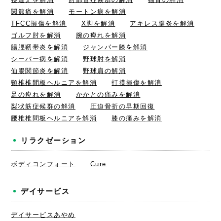
関節痛を解消
モートン病を解消
TFCC損傷を解消
X脚を解消
アキレス腱炎を解消
ゴルフ肘を解消
腕の痺れを解消
腸脛靭帯炎を解消
ジャンパー膝を解消
シーバー病を解消
野球肘を解消
仙腸関節炎を解消
野球肩の解消
頸椎椎間板ヘルニアを解消
打撲損傷を解消
足の痺れを解消
かかとの痛みを解消
梨状筋症候群の解消
圧迫骨折の早期回復
腰椎椎間板ヘルニアを解消
膝の痛みを解消
リラクゼーション
ボディコンフォート
Cure
デイサービス
デイサービスあやめ