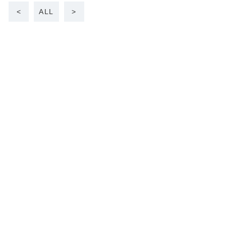
<
ALL
>