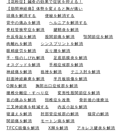
【花粉症】鍼灸の効果で症状を抑える！
【肋間神経痛】体勢を変えると胸が痛い
頭痛を解消する
便秘を解消する
背中の痛みを解消
ヘルニアを解消する
脊柱管狭窄症を解消
腱鞘炎を解消
外反母趾を解消
股関節痛を解消
顎関節症を解消
肉離れを解消
シンスプリントを解消
眼精疲労を解消
反り腰を解消
手・指のしびれ解消
足底筋膜炎を解消
オスグッドを解消
手根症候群を解消
神経痛を解消
捻挫を解消
テニス肘を解消
顔面神経麻痺を解消
半月板損傷を解消
O脚を解消
胸郭出口症候群を解消
腰椎分離症・すべり症
変形性股関節症を解消
首の痛みを解消
頚椎症を改善
骨折後の後療法
三叉神経痛を軽減する
内反小趾を解消
寝違えを解消
肘部管症候群の解消
猫背の解消
関節痛を解消
モートン病を解消
TFCC損傷を解消
X脚を解消
アキレス腱炎を解消