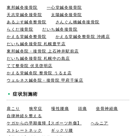
東邦鍼灸接骨院
一心堂鍼灸接骨院
天志堂鍼灸接骨院
太陽鍼灸接骨院
あるぷす鍼灸整骨院
さんぐん橋鍼灸接骨院
らくだ接骨院
だいち鍼灸接骨院
かえる堂鍼灸整骨院
かえる堂鍼灸整骨院 沖縄店
だいち鍼灸接骨院 札幌豊平店
東邦鍼灸院・接骨院 上石神井駅前店
だいち鍼灸接骨院 札幌中の島店
てて整骨院 伏見啓明店
かえる堂鍼灸院 整骨院 うるま店
ウェルネス鍼灸院・接骨院 甲府千塚店
症状別施術
肩こり
狭窄症
慢性腰痛
頭痛
坐骨神経痛
自律神経を整える
ケガからの早期復帰【スポーツ外傷】
ヘルニア
ストレートネック
ギックリ腰