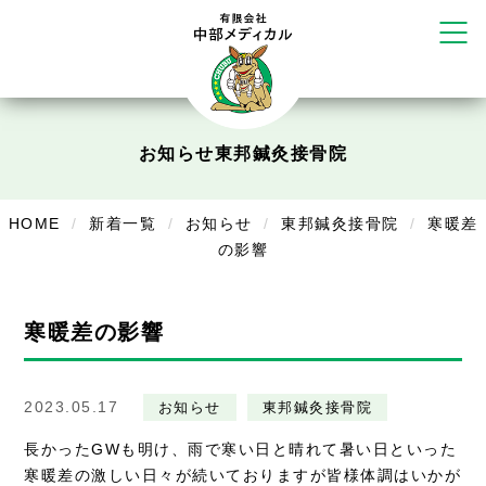
かえる堂鍼灸院 整骨院 うるま店
ウェルネス鍼灸院・接骨院 甲府千
塚店
リラクゼーション
お知らせ
東邦鍼灸接骨院
ボディコンフォート
Cure
デイサービス
HOME
新着一覧
お知らせ
東邦鍼灸接骨院
寒暖差
デイサービスあやめ
の影響
在宅訪問
寒暖差の影響
在宅部門事務所
美容
2023.05.17
お知らせ
東邦鍼灸接骨院
美容鍼・コルギ
長かったGWも明け、雨で寒い日と晴れて暑い日といった
寒暖差の激しい日々が続いておりますが皆様体調はいかが
お知らせ