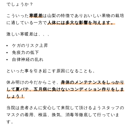
でしょうか？
症例別施術
こういった
寒暖差
は山梨の特徴でありおいしい果物の栽培
に適している一方で
人体には多大な影響を与えます。
採用情報
激しい寒暖差は、、、
ケガのリスク上昇
免疫力の低下
自律神経の乱れ
といった事を引き起こす原因になることも。
休み明けの今だからこそ、
身体のメンテナンスをしっかり
して夏バテ、五月病に負けないコンディション作りをしま
しょう！
当院は患者さんに安心して来院して頂けるようスタッフの
マスクの着用、検温、換気、消毒等徹底して行っていま
す。