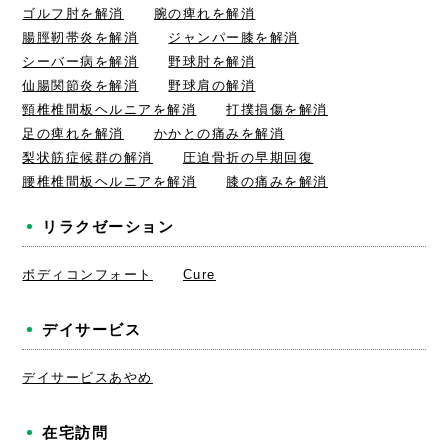
ゴルフ肘を解消
腕の痺れを解消
腸脛靭帯炎を解消
ジャンパー膝を解消
シーバー病を解消
野球肘を解消
仙腸関節炎を解消
野球肩の解消
頸椎椎間板ヘルニアを解消
打撲損傷を解消
足の痺れを解消
かかとの痛みを解消
梨状筋症候群の解消
圧迫骨折の早期回復
腰椎椎間板ヘルニアを解消
膝の痛みを解消
リラクゼーション
ボディコンフォート
Cure
デイサービス
デイサービスあやめ
在宅訪問