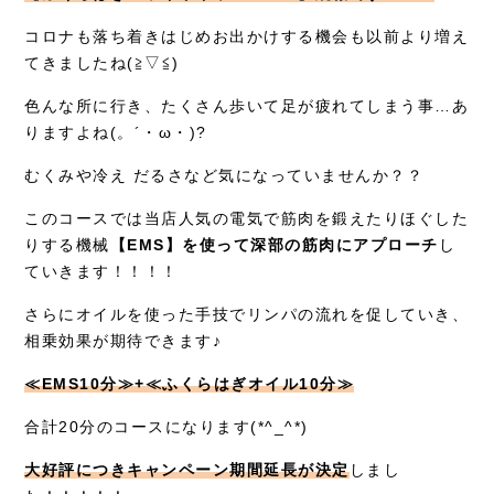
症例別施術
コロナも落ち着きはじめお出かけする機会も以前より増え
てきましたね(≧▽≦)
採用情報
色んな所に行き、たくさん歩いて足が疲れてしまう事…あ
りますよね(。´・ω・)?
むくみや冷え だるさなど気になっていませんか？？
このコースでは当店人気の電気で筋肉を鍛えたりほぐした
りする機械
【EMS】を使って深部の筋肉にアプローチ
し
ていきます！！！！
さらにオイルを使った手技でリンパの流れを促していき、
相乗効果が期待できます♪
≪EMS10分≫+≪ふくらはぎオイル10分≫
合計20分のコースになります(*^_^*)
大好評につきキャンペーン期間延長が決定
しまし