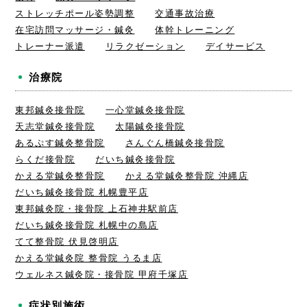
ストレッチポール姿勢調整
交通事故治療
在宅訪問マッサージ・鍼灸
体幹トレーニング
トレーナー派遣
リラクゼーション
デイサービス
治療院
東邦鍼灸接骨院
一心堂鍼灸接骨院
天志堂鍼灸接骨院
太陽鍼灸接骨院
あるぷす鍼灸整骨院
さんぐん橋鍼灸接骨院
らくだ接骨院
だいち鍼灸接骨院
かえる堂鍼灸整骨院
かえる堂鍼灸整骨院 沖縄店
だいち鍼灸接骨院 札幌豊平店
東邦鍼灸院・接骨院 上石神井駅前店
だいち鍼灸接骨院 札幌中の島店
てて整骨院 伏見啓明店
かえる堂鍼灸院 整骨院 うるま店
ウェルネス鍼灸院・接骨院 甲府千塚店
症状別施術