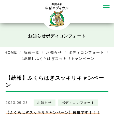
かえる堂鍼灸院 整骨院 うるま店
ウェルネス鍼灸院・接骨院 甲府千
塚店
リラクゼーション
ボディコンフォート
Cure
お知らせ
ボディコンフォート
デイサービス
HOME
新着一覧
お知らせ
ボディコンフォート
デイサービスあやめ
【続報】ふくらはぎスッキリキャンペーン
在宅訪問
【続報】ふくらはぎスッキリキャンペー
在宅部門事務所
ン
美容
美容鍼・コルギ
2023.06.23
お知らせ
ボディコンフォート
お知らせ
【ふくらはぎスッキリキャンペーン】続報です！！！