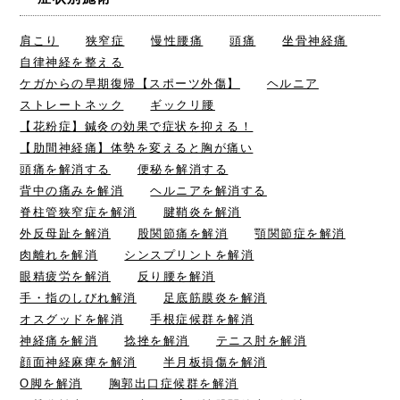
肩こり
狭窄症
慢性腰痛
頭痛
坐骨神経痛
自律神経を整える
ケガからの早期復帰【スポーツ外傷】
ヘルニア
ストレートネック
ギックリ腰
【花粉症】鍼灸の効果で症状を抑える！
【肋間神経痛】体勢を変えると胸が痛い
頭痛を解消する
便秘を解消する
背中の痛みを解消
ヘルニアを解消する
脊柱管狭窄症を解消
腱鞘炎を解消
外反母趾を解消
股関節痛を解消
顎関節症を解消
肉離れを解消
シンスプリントを解消
眼精疲労を解消
反り腰を解消
手・指のしびれ解消
足底筋膜炎を解消
オスグッドを解消
手根症候群を解消
神経痛を解消
捻挫を解消
テニス肘を解消
顔面神経麻痺を解消
半月板損傷を解消
O脚を解消
胸郭出口症候群を解消