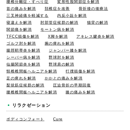
腰椎分離症・すべり症
変形性股関節症を解消
首の痛みを解消
頚椎症を改善
骨折後の後療法
三叉神経痛を軽減する
内反小趾を解消
寝違えを解消
肘部管症候群の解消
猫背の解消
関節痛を解消
モートン病を解消
TFCC損傷を解消
X脚を解消
アキレス腱炎を解消
ゴルフ肘を解消
腕の痺れを解消
腸脛靭帯炎を解消
ジャンパー膝を解消
シーバー病を解消
野球肘を解消
仙腸関節炎を解消
野球肩の解消
頸椎椎間板ヘルニアを解消
打撲損傷を解消
足の痺れを解消
かかとの痛みを解消
梨状筋症候群の解消
圧迫骨折の早期回復
腰椎椎間板ヘルニアを解消
膝の痛みを解消
リラクゼーション
ボディコンフォート
Cure