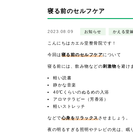
寝る前のセルフケア
2023.08.09
お知らせ
かえる堂
こんにちはカエル堂整骨院です！
今回は
寝る前のセルフケア
について
寝る前には、飲み物などの
刺激物
を避け
軽い読書
静かな音楽
40℃くらいのぬるめの入浴
アロマテラピー（芳香浴）
軽いストレッチ
などで
心身をリラックス
させましょう。
夜の明るすぎる照明やテレビの光は、眠