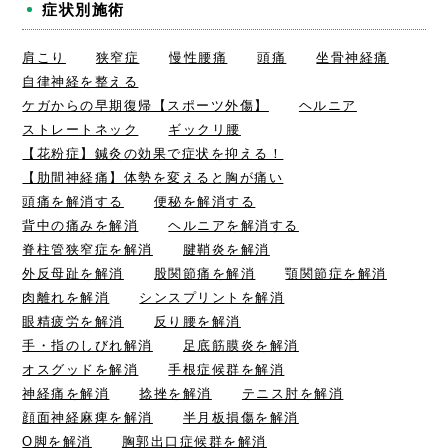
症状別施術
肩こり
狭窄症
慢性腰痛
頭痛
坐骨神経痛
自律神経を整える
ケガからの早期復帰【スポーツ外傷】
ヘルニア
ストレートネック
ギックリ腰
【花粉症】鍼灸の効果で症状を抑える！
【肋間神経痛】体勢を変えると胸が痛い
頭痛を解消する
便秘を解消する
背中の痛みを解消
ヘルニアを解消する
脊柱管狭窄症を解消
腱鞘炎を解消
外反母趾を解消
股関節痛を解消
顎関節症を解消
肉離れを解消
シンスプリントを解消
眼精疲労を解消
反り腰を解消
手・指のしびれ解消
足底筋膜炎を解消
オスグッドを解消
手根症候群を解消
神経痛を解消
捻挫を解消
テニス肘を解消
顔面神経麻痺を解消
半月板損傷を解消
O脚を解消
胸郭出口症候群を解消