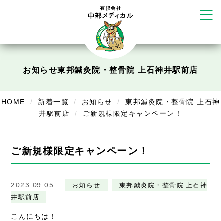
かえる堂鍼灸院 整骨院 うるま店
ウェルネス鍼灸院・接骨院 甲府千
塚店
リラクゼーション
ボディコンフォート
Cure
お知らせ
東邦鍼灸院・整骨院 上石神井駅前店
デイサービス
HOME
新着一覧
お知らせ
東邦鍼灸院・整骨院 上石神
デイサービスあやめ
井駅前店
ご新規様限定キャンペーン！
在宅訪問
ご新規様限定キャンペーン！
在宅部門事務所
美容
2023.09.05
お知らせ
東邦鍼灸院・整骨院 上石神
美容鍼・コルギ
井駅前店
お知らせ
こんにちは！