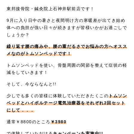
東邦接骨院・鍼灸院上石神井駅前店です！
症例別施術
9月に入り日中の暑さと夜間明け方の寒暖差が出てき始め
採用情報
体への負担が強い日々が続きますが皆様いかがお過ごしで
しょうか？
繰り返す腰の痛みや、腰の重だるさでお悩みの方へオスス
メなのがトムソンベッドです！
トムソンベッドを使い、骨盤周囲の関節を整えて症状の軽
減をしていきます！
そして、今ならなんと!!
少しでも多くの皆様に体験していただきたくこの
トムソン
ベッドとハイボルテージ電気治療器をそれぞれ2回セット
にして．．．
通常￥8800のところ
￥3980
で体験していただける
キャンペーンを実施中!!