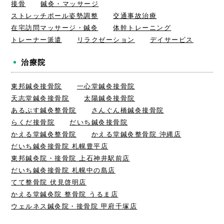
接骨
鍼灸・マッサージ
ストレッチポール姿勢調整
交通事故治療
在宅訪問マッサージ・鍼灸
体幹トレーニング
トレーナー派遣
リラクゼーション
デイサービス
治療院
東邦鍼灸接骨院
一心堂鍼灸接骨院
天志堂鍼灸接骨院
太陽鍼灸接骨院
あるぷす鍼灸整骨院
さんぐん橋鍼灸接骨院
らくだ接骨院
だいち鍼灸接骨院
かえる堂鍼灸整骨院
かえる堂鍼灸整骨院 沖縄店
だいち鍼灸接骨院 札幌豊平店
東邦鍼灸院・接骨院 上石神井駅前店
だいち鍼灸接骨院 札幌中の島店
てて整骨院 伏見啓明店
かえる堂鍼灸院 整骨院 うるま店
ウェルネス鍼灸院・接骨院 甲府千塚店