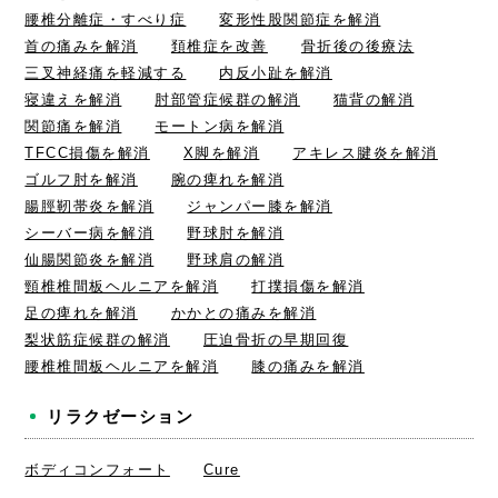
腰椎分離症・すべり症
変形性股関節症を解消
首の痛みを解消
頚椎症を改善
骨折後の後療法
三叉神経痛を軽減する
内反小趾を解消
寝違えを解消
肘部管症候群の解消
猫背の解消
関節痛を解消
モートン病を解消
TFCC損傷を解消
X脚を解消
アキレス腱炎を解消
ゴルフ肘を解消
腕の痺れを解消
腸脛靭帯炎を解消
ジャンパー膝を解消
シーバー病を解消
野球肘を解消
仙腸関節炎を解消
野球肩の解消
頸椎椎間板ヘルニアを解消
打撲損傷を解消
足の痺れを解消
かかとの痛みを解消
梨状筋症候群の解消
圧迫骨折の早期回復
腰椎椎間板ヘルニアを解消
膝の痛みを解消
リラクゼーション
ボディコンフォート
Cure