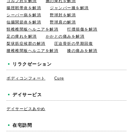
ゴルフ肘を解消
腕の痺れを解消
腸脛靭帯炎を解消
ジャンパー膝を解消
シーバー病を解消
野球肘を解消
仙腸関節炎を解消
野球肩の解消
頸椎椎間板ヘルニアを解消
打撲損傷を解消
足の痺れを解消
かかとの痛みを解消
梨状筋症候群の解消
圧迫骨折の早期回復
腰椎椎間板ヘルニアを解消
膝の痛みを解消
リラクゼーション
ボディコンフォート
Cure
デイサービス
デイサービスあやめ
在宅訪問