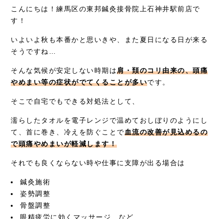
こんにちは！練馬区の東邦鍼灸接骨院上石神井駅前店で
症例別施術
す！
いよいよ秋も本番かと思いきや、また夏日になる日が来る
採用情報
そうですね…
そんな気候が安定しない時期は
肩・頚のコリ由来の、頭痛
やめまい等の症状がでてくることが多い
です。
そこで自宅でもできる対処法として、
濡らしたタオルを電子レンジで温めておしぼりのようにし
て、首に巻き、冷えを防ぐことで
血流の改善が見込めるの
で頭痛やめまいが軽減します！
それでも良くならない時や仕事に支障が出る場合は
鍼灸施術
姿勢調整
骨盤調整
眼精疲労に効くマッサージ など