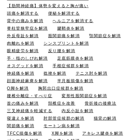
【肋間神経痛】体勢を変えると胸が痛い
頭痛を解消する
便秘を解消する
背中の痛みを解消
ヘルニアを解消する
脊柱管狭窄症を解消
腱鞘炎を解消
外反母趾を解消
股関節痛を解消
顎関節症を解消
肉離れを解消
シンスプリントを解消
眼精疲労を解消
反り腰を解消
手・指のしびれ解消
足底筋膜炎を解消
オスグッドを解消
手根症候群を解消
神経痛を解消
捻挫を解消
テニス肘を解消
顔面神経麻痺を解消
半月板損傷を解消
O脚を解消
胸郭出口症候群を解消
腰椎分離症・すべり症
変形性股関節症を解消
首の痛みを解消
頚椎症を改善
骨折後の後療法
三叉神経痛を軽減する
内反小趾を解消
寝違えを解消
肘部管症候群の解消
猫背の解消
関節痛を解消
モートン病を解消
TFCC損傷を解消
X脚を解消
アキレス腱炎を解消