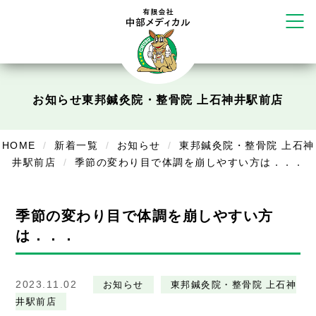
かえる堂鍼灸院 整骨院 うるま店
ウェルネス鍼灸院・接骨院 甲府千
塚店
リラクゼーション
お知らせ
東邦鍼灸院・整骨院 上石神井駅前店
ボディコンフォート
Cure
デイサービス
HOME
新着一覧
お知らせ
東邦鍼灸院・整骨院 上石神
デイサービスあやめ
井駅前店
季節の変わり目で体調を崩しやすい方は．．．
在宅訪問
季節の変わり目で体調を崩しやすい方
在宅部門事務所
は．．．
美容
美容鍼・コルギ
2023.11.02
お知らせ
東邦鍼灸院・整骨院 上石神
井駅前店
お知らせ