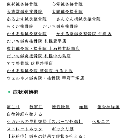
東邦鍼灸接骨院
一心堂鍼灸接骨院
天志堂鍼灸接骨院
太陽鍼灸接骨院
あるぷす鍼灸整骨院
さんぐん橋鍼灸接骨院
らくだ接骨院
だいち鍼灸接骨院
かえる堂鍼灸整骨院
かえる堂鍼灸整骨院 沖縄店
だいち鍼灸接骨院 札幌豊平店
東邦鍼灸院・接骨院 上石神井駅前店
だいち鍼灸接骨院 札幌中の島店
てて整骨院 伏見啓明店
かえる堂鍼灸院 整骨院 うるま店
ウェルネス鍼灸院・接骨院 甲府千塚店
症状別施術
肩こり
狭窄症
慢性腰痛
頭痛
坐骨神経痛
自律神経を整える
ケガからの早期復帰【スポーツ外傷】
ヘルニア
ストレートネック
ギックリ腰
【花粉症】鍼灸の効果で症状を抑える！