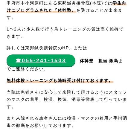
甲府市中小河原町にある東邦鍼灸接骨院(本院)では
学生向
けにプログラムされた『体幹塾』
を受けることが出来ま
す。
1〜2人と少人数で行う為トレーニングの質は高く維持で
きます。
詳しくは東邦鍼灸接骨院のHP、または
☎︎055-241-1503
体幹塾 担当 飯島
ま
でご連絡ください。
無料体験トレーニングも随時受け付けております。
当院は患者さんに安心して来院して頂けるようにスタッフ
のマスクの着用、検温、換気、消毒等徹底して行っていま
す。
また来院される患者さんには検温・マスクの着用と手指消
毒の徹底をお願いしております。