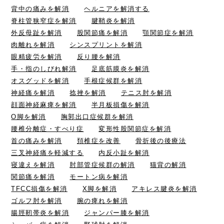
背中の痛みを解消
ヘルニアを解消する
脊柱管狭窄症を解消
腱鞘炎を解消
外反母趾を解消
股関節痛を解消
顎関節症を解消
肉離れを解消
シンスプリントを解消
眼精疲労を解消
反り腰を解消
手・指のしびれ解消
足底筋膜炎を解消
オスグッドを解消
手根症候群を解消
神経痛を解消
捻挫を解消
テニス肘を解消
顔面神経麻痺を解消
半月板損傷を解消
O脚を解消
胸郭出口症候群を解消
腰椎分離症・すべり症
変形性股関節症を解消
首の痛みを解消
頚椎症を改善
骨折後の後療法
三叉神経痛を軽減する
内反小趾を解消
寝違えを解消
肘部管症候群の解消
猫背の解消
関節痛を解消
モートン病を解消
TFCC損傷を解消
X脚を解消
アキレス腱炎を解消
ゴルフ肘を解消
腕の痺れを解消
腸脛靭帯炎を解消
ジャンパー膝を解消