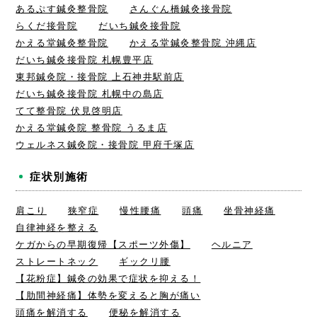
あるぷす鍼灸整骨院
さんぐん橋鍼灸接骨院
らくだ接骨院
だいち鍼灸接骨院
かえる堂鍼灸整骨院
かえる堂鍼灸整骨院 沖縄店
だいち鍼灸接骨院 札幌豊平店
東邦鍼灸院・接骨院 上石神井駅前店
だいち鍼灸接骨院 札幌中の島店
てて整骨院 伏見啓明店
かえる堂鍼灸院 整骨院 うるま店
ウェルネス鍼灸院・接骨院 甲府千塚店
症状別施術
肩こり
狭窄症
慢性腰痛
頭痛
坐骨神経痛
自律神経を整える
ケガからの早期復帰【スポーツ外傷】
ヘルニア
ストレートネック
ギックリ腰
【花粉症】鍼灸の効果で症状を抑える！
【肋間神経痛】体勢を変えると胸が痛い
頭痛を解消する
便秘を解消する