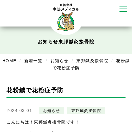
かえる堂鍼灸院 整骨院 うるま店
ウェルネス鍼灸院・接骨院 甲府千
塚店
リラクゼーション
ボディコンフォート
Cure
お知らせ
東邦鍼灸接骨院
デイサービス
HOME
新着一覧
お知らせ
東邦鍼灸接骨院
花粉鍼
デイサービスあやめ
で花粉症予防
在宅訪問
在宅部門事務所
花粉鍼で花粉症予防
美容
2024.03.01
お知らせ
東邦鍼灸接骨院
美容鍼・コルギ
こんにちは！東邦鍼灸接骨院です！
お知らせ