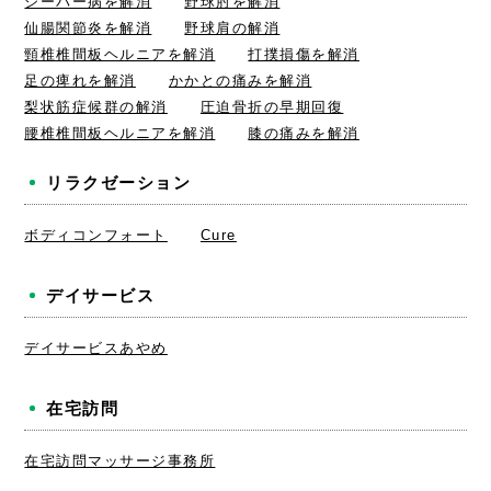
シーバー病を解消
野球肘を解消
仙腸関節炎を解消
野球肩の解消
頸椎椎間板ヘルニアを解消
打撲損傷を解消
足の痺れを解消
かかとの痛みを解消
梨状筋症候群の解消
圧迫骨折の早期回復
腰椎椎間板ヘルニアを解消
膝の痛みを解消
リラクゼーション
ボディコンフォート
Cure
デイサービス
デイサービスあやめ
在宅訪問
在宅訪問マッサージ事務所