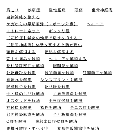
肩こり
狭窄症
慢性腰痛
頭痛
坐骨神経痛
自律神経を整える
ケガからの早期復帰【スポーツ外傷】
ヘルニア
ストレートネック
ギックリ腰
【花粉症】鍼灸の効果で症状を抑える！
【肋間神経痛】体勢を変えると胸が痛い
頭痛を解消する
便秘を解消する
背中の痛みを解消
ヘルニアを解消する
脊柱管狭窄症を解消
腱鞘炎を解消
外反母趾を解消
股関節痛を解消
顎関節症を解消
肉離れを解消
シンスプリントを解消
眼精疲労を解消
反り腰を解消
手・指のしびれ解消
足底筋膜炎を解消
オスグッドを解消
手根症候群を解消
神経痛を解消
捻挫を解消
テニス肘を解消
顔面神経麻痺を解消
半月板損傷を解消
O脚を解消
胸郭出口症候群を解消
腰椎分離症・すべり症
変形性股関節症を解消