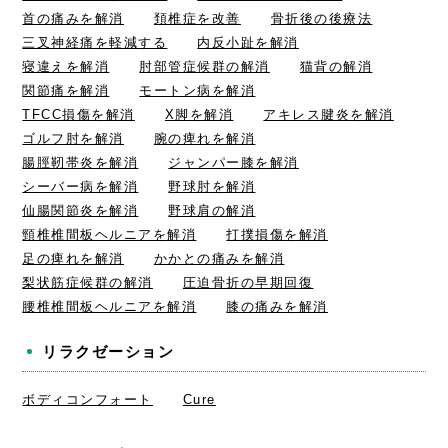
首の痛みを解消
頚椎症を改善
骨折後の後療法
三叉神経痛を軽減する
内反小趾を解消
寝違えを解消
肘部管症候群の解消
猫背の解消
関節痛を解消
モートン病を解消
TFCC損傷を解消
X脚を解消
アキレス腱炎を解消
ゴルフ肘を解消
腕の痺れを解消
腸脛靭帯炎を解消
ジャンパー膝を解消
シーバー病を解消
野球肘を解消
仙腸関節炎を解消
野球肩の解消
頸椎椎間板ヘルニアを解消
打撲損傷を解消
足の痺れを解消
かかとの痛みを解消
梨状筋症候群の解消
圧迫骨折の早期回復
腰椎椎間板ヘルニアを解消
膝の痛みを解消
リラクゼーション
ボディコンフォート
Cure