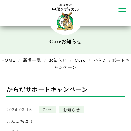
かえる堂鍼灸院 整骨院 うるま店
ウェルネス鍼灸院・接骨院 甲府千
塚店
リラクゼーション
ボディコンフォート
Cure
Cure
お知らせ
デイサービス
デイサービスあやめ
HOME
新着一覧
お知らせ
Cure
からだサポートキ
ャンペーン
在宅訪問
在宅部門事務所
からだサポートキャンペーン
美容
美容鍼・コルギ
2024.03.15
Cure
お知らせ
お知らせ
こんにちは！