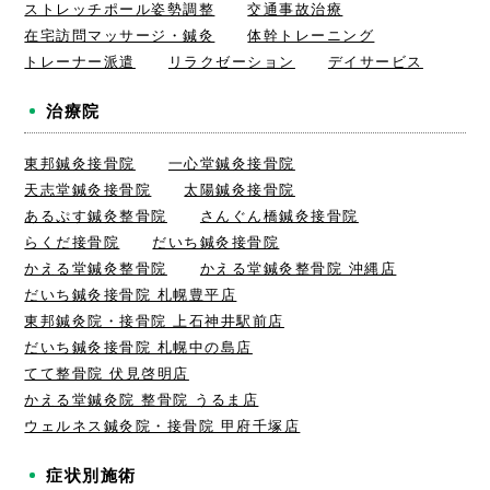
ストレッチポール姿勢調整
交通事故治療
在宅訪問マッサージ・鍼灸
体幹トレーニング
トレーナー派遣
リラクゼーション
デイサービス
治療院
東邦鍼灸接骨院
一心堂鍼灸接骨院
天志堂鍼灸接骨院
太陽鍼灸接骨院
あるぷす鍼灸整骨院
さんぐん橋鍼灸接骨院
らくだ接骨院
だいち鍼灸接骨院
かえる堂鍼灸整骨院
かえる堂鍼灸整骨院 沖縄店
だいち鍼灸接骨院 札幌豊平店
東邦鍼灸院・接骨院 上石神井駅前店
だいち鍼灸接骨院 札幌中の島店
てて整骨院 伏見啓明店
かえる堂鍼灸院 整骨院 うるま店
ウェルネス鍼灸院・接骨院 甲府千塚店
症状別施術