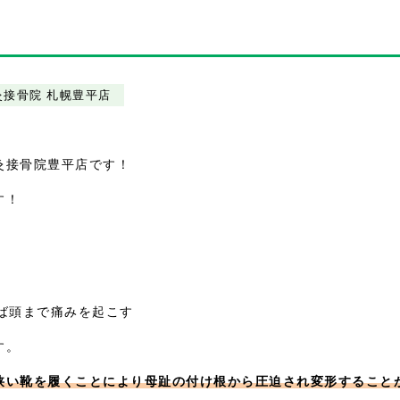
灸接骨院 札幌豊平店
灸接骨院豊平店です！
す！
ば頭まで痛みを起こす
す。
狭い靴を履くことにより母趾の付け根から圧迫され変形すること