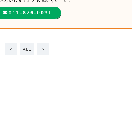
お願いします』とお電話ください。
☎︎011-876-0031
<
ALL
>