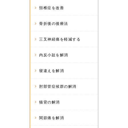
頚椎症を改善
骨折後の後療法
三叉神経痛を軽減する
内反小趾を解消
寝違えを解消
肘部管症候群の解消
猫背の解消
関節痛を解消