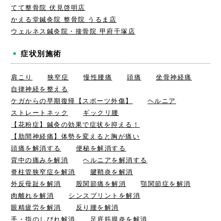
てて整骨院 伏見啓明店
かえる堂鍼灸院 整骨院 うるま店
ウェルネス鍼灸院・接骨院 甲府千塚店
症状別施術
肩こり
狭窄症
慢性腰痛
頭痛
坐骨神経痛
自律神経を整える
ケガからの早期復帰【スポーツ外傷】
ヘルニア
ストレートネック
ギックリ腰
【花粉症】鍼灸の効果で症状を抑える！
【肋間神経痛】体勢を変えると胸が痛い
頭痛を解消する
便秘を解消する
背中の痛みを解消
ヘルニアを解消する
脊柱管狭窄症を解消
腱鞘炎を解消
外反母趾を解消
股関節痛を解消
顎関節症を解消
肉離れを解消
シンスプリントを解消
眼精疲労を解消
反り腰を解消
手・指のしびれ解消
足底筋膜炎を解消