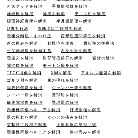
オスグッドを解消
手根症候群を解消
神経痛を解消
捻挫を解消
テニス肘を解消
顔面神経麻痺を解消
半月板損傷を解消
O脚を解消
胸郭出口症候群を解消
腰椎分離症・すべり症
変形性股関節症を解消
首の痛みを解消
頚椎症を改善
骨折後の後療法
三叉神経痛を軽減する
内反小趾を解消
寝違えを解消
肘部管症候群の解消
猫背の解消
関節痛を解消
モートン病を解消
TFCC損傷を解消
X脚を解消
アキレス腱炎を解消
ゴルフ肘を解消
腕の痺れを解消
腸脛靭帯炎を解消
ジャンパー膝を解消
シーバー病を解消
野球肘を解消
仙腸関節炎を解消
野球肩の解消
頸椎椎間板ヘルニアを解消
打撲損傷を解消
足の痺れを解消
かかとの痛みを解消
梨状筋症候群の解消
圧迫骨折の早期回復
腰椎椎間板ヘルニアを解消
膝の痛みを解消