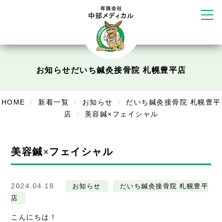
かえる堂鍼灸院 整骨院 うるま店
ウェルネス鍼灸院・接骨院 甲府千
塚店
リラクゼーション
ボディコンフォート
Cure
お知らせ
だいち鍼灸接骨院 札幌豊平店
デイサービス
HOME
新着一覧
お知らせ
だいち鍼灸接骨院 札幌豊平
デイサービスあやめ
店
美容鍼×フェイシャル
在宅訪問
在宅部門事務所
美容鍼×フェイシャル
美容
2024.04.18
お知らせ
だいち鍼灸接骨院 札幌豊平
美容鍼・コルギ
店
お知らせ
こんにちは！