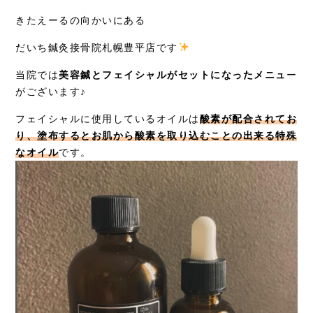
症例別施術
きたえーるの向かいにある
だいち鍼灸接骨院札幌豊平店です
採用情報
当院では
美容鍼とフェイシャルがセットになったメニュ
ー
がございます♪
フェイシャルに使用しているオイルは
酸素が配合されてお
り、塗布するとお肌から酸素を取り込むことの出来る特殊
なオイル
です。