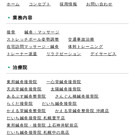
ホーム
コンセプト
採用情報
お問い合わせ
業務内容
接骨
鍼灸・マッサージ
ストレッチポール姿勢調整
交通事故治療
在宅訪問マッサージ・鍼灸
体幹トレーニング
トレーナー派遣
リラクゼーション
デイサービス
治療院
東邦鍼灸接骨院
一心堂鍼灸接骨院
天志堂鍼灸接骨院
太陽鍼灸接骨院
あるぷす鍼灸整骨院
さんぐん橋鍼灸接骨院
らくだ接骨院
だいち鍼灸接骨院
かえる堂鍼灸整骨院
かえる堂鍼灸整骨院 沖縄店
だいち鍼灸接骨院 札幌豊平店
東邦鍼灸院・接骨院 上石神井駅前店
だいち鍼灸接骨院 札幌中の島店