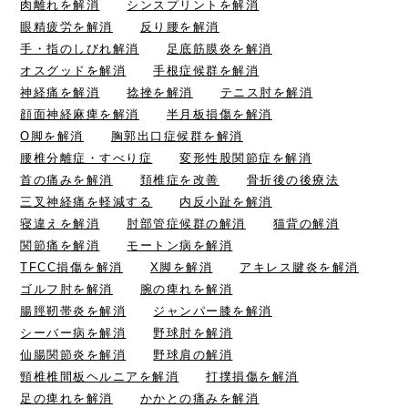
肉離れを解消
シンスプリントを解消
眼精疲労を解消
反り腰を解消
手・指のしびれ解消
足底筋膜炎を解消
オスグッドを解消
手根症候群を解消
神経痛を解消
捻挫を解消
テニス肘を解消
顔面神経麻痺を解消
半月板損傷を解消
O脚を解消
胸郭出口症候群を解消
腰椎分離症・すべり症
変形性股関節症を解消
首の痛みを解消
頚椎症を改善
骨折後の後療法
三叉神経痛を軽減する
内反小趾を解消
寝違えを解消
肘部管症候群の解消
猫背の解消
関節痛を解消
モートン病を解消
TFCC損傷を解消
X脚を解消
アキレス腱炎を解消
ゴルフ肘を解消
腕の痺れを解消
腸脛靭帯炎を解消
ジャンパー膝を解消
シーバー病を解消
野球肘を解消
仙腸関節炎を解消
野球肩の解消
頸椎椎間板ヘルニアを解消
打撲損傷を解消
足の痺れを解消
かかとの痛みを解消