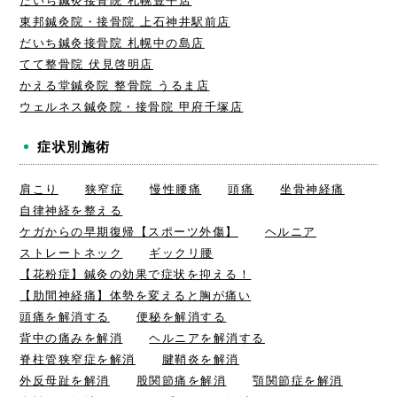
だいち鍼灸接骨院 札幌豊平店
東邦鍼灸院・接骨院 上石神井駅前店
だいち鍼灸接骨院 札幌中の島店
てて整骨院 伏見啓明店
かえる堂鍼灸院 整骨院 うるま店
ウェルネス鍼灸院・接骨院 甲府千塚店
症状別施術
肩こり
狭窄症
慢性腰痛
頭痛
坐骨神経痛
自律神経を整える
ケガからの早期復帰【スポーツ外傷】
ヘルニア
ストレートネック
ギックリ腰
【花粉症】鍼灸の効果で症状を抑える！
【肋間神経痛】体勢を変えると胸が痛い
頭痛を解消する
便秘を解消する
背中の痛みを解消
ヘルニアを解消する
脊柱管狭窄症を解消
腱鞘炎を解消
外反母趾を解消
股関節痛を解消
顎関節症を解消