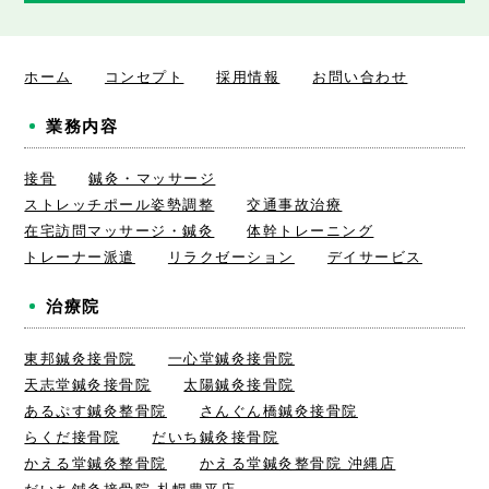
ホーム
コンセプト
採用情報
お問い合わせ
業務内容
接骨
鍼灸・マッサージ
ストレッチポール姿勢調整
交通事故治療
在宅訪問マッサージ・鍼灸
体幹トレーニング
トレーナー派遣
リラクゼーション
デイサービス
治療院
東邦鍼灸接骨院
一心堂鍼灸接骨院
天志堂鍼灸接骨院
太陽鍼灸接骨院
あるぷす鍼灸整骨院
さんぐん橋鍼灸接骨院
らくだ接骨院
だいち鍼灸接骨院
かえる堂鍼灸整骨院
かえる堂鍼灸整骨院 沖縄店