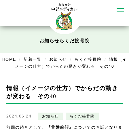
かえる堂鍼灸院 整骨院 うるま店
ウェルネス鍼灸院・接骨院 甲府千
塚店
リラクゼーション
ボディコンフォート
Cure
お知らせ
らくだ接骨院
デイサービス
HOME
新着一覧
お知らせ
らくだ接骨院
情報（イ
デイサービスあやめ
メージの仕方）でからだの動きが変わる その40
在宅訪問
在宅部門事務所
情報（イメージの仕方）でからだの動き
が変わる その40
美容
美容鍼・コルギ
2024.06.24
お知らせ
らくだ接骨院
お知らせ
前回の続きとして
、『骨盤前傾』
についてのお話となりま